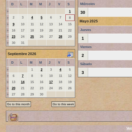
Miércoles
D
L
M
M
J
V
S
»
1
30
2
3
4
5
6
7
»
8
Mayo 2025
»
9
10
11
12
13
14
15
Jueves
»
16
17
18
19
20
21
22
»
23
24
25
26
27
28
29
1
»
30
31
Viernes
Septiembre 2026
2
D
L
M
M
J
V
S
Sábado
»
1
2
3
4
5
3
»
6
7
8
9
10
11
12
»
13
14
15
16
17
18
19
»
20
21
22
23
24
25
26
»
27
28
29
30
Go to this month
Go to this week
Ver