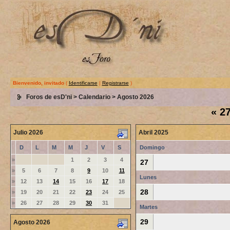
Bienvenido, invitado
(
Identificarse
|
Registrarse
)
Foros de esD'ni
>
Calendario
> Agosto 2026
«
27
Julio 2026
Abril 2025
D
L
M
M
J
V
S
Domingo
»
1
2
3
4
27
»
5
6
7
8
9
10
11
Lunes
»
12
13
14
15
16
17
18
28
»
19
20
21
22
23
24
25
»
26
27
28
29
30
31
Martes
29
Agosto 2026