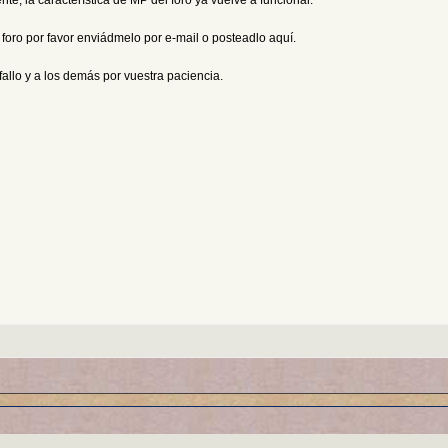
e, la característica de MP del foro ya vuelve a funcionar.
l foro por favor enviádmelo por e-mail o posteadlo aquí.
fallo y a los demás por vuestra paciencia.