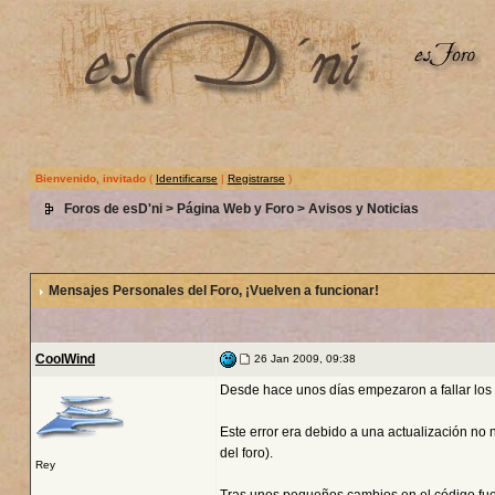
Bienvenido, invitado
(
Identificarse
|
Registrarse
)
Foros de esD'ni
>
Página Web y Foro
>
Avisos y Noticias
Mensajes Personales del Foro
, ¡Vuelven a funcionar!
CoolWind
26 Jan 2009, 09:38
Desde hace unos días empezaron a fallar los 
Este error era debido a una actualización no 
del foro).
Rey