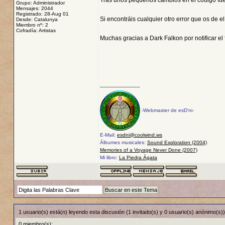
Tras unos pequeños cambios en el código fuent
Grupo: Administrador
Mensajes: 2044
Registrado: 28-Aug 01
Si encontráis cualquier otro error que os de e
Desde: Catalunya
Miembro nº: 2
Cofradía: Artistas
Muchas gracias a Dark Falkon por notificar el 
--------------------
-Webmaster de esD'ni-
E-Mail:
esdni@coolwind.ws
Álbumes musicales:
Sound Exploration (2004)
Memories of a Voyage Never Done (2007)
Mi libro:
La Piedra Ágata
1 usuario(s) está(n) leyendo esta discusión (1 invitado(s) y 0 usuario(s) anónimo(s))
0 miembro(s):