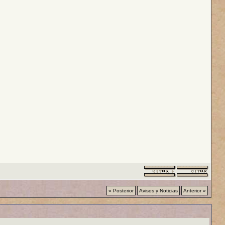
« Posterior
Avisos y Noticias
Anterior »