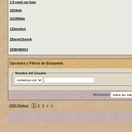
1.9 used car loan
1024mb
112358dip
133gojito1
1Barret1hoivA
1ElBH9Nf0J
Opciones y Filtros de Búsqueda
Nombre del Usuario
Mostrando
1958 Páginas:
1
2
3
>
»