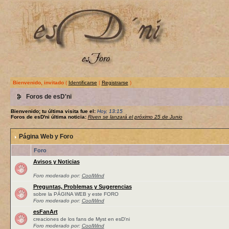
Bienvenido, invitado
(
Identificarse
|
Registrarse
)
Foros de esD'ni
Bienvenido; tu última visita fue el:
Hoy, 13:15
Foros de esD'ni última noticia:
Riven se lanzará el próximo 25 de Junio
Página Web y Foro
Foro
Avisos y Noticias
Foro moderado por:
CoolWind
Preguntas, Problemas y Sugerencias
sobre la PÁGINA WEB y este FORO
Foro moderado por:
CoolWind
esFanArt
creaciones de los fans de Myst en esD'ni
Foro moderado por:
CoolWind