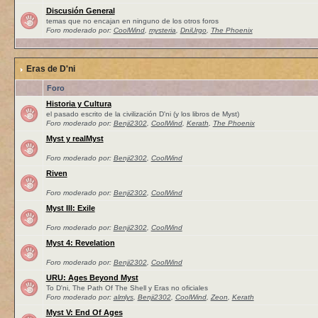
Discusión General
temas que no encajan en ninguno de los otros foros
Foro moderado por:
CoolWind
,
mysteria
,
DniUrgo
,
The Phoenix
Eras de D'ni
Foro
Historia y Cultura
el pasado escrito de la civilización D'ni (y los libros de Myst)
Foro moderado por:
Benji2302
,
CoolWind
,
Kerath
,
The Phoenix
Myst y realMyst
Foro moderado por:
Benji2302
,
CoolWind
Riven
Foro moderado por:
Benji2302
,
CoolWind
Myst III: Exile
Foro moderado por:
Benji2302
,
CoolWind
Myst 4: Revelation
Foro moderado por:
Benji2302
,
CoolWind
URU: Ages Beyond Myst
To D'ni, The Path Of The Shell y Eras no oficiales
Foro moderado por:
almlys
,
Benji2302
,
CoolWind
,
Zeon
,
Kerath
Myst V: End Of Ages