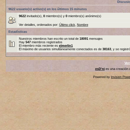
Discusi
9622 usuario(s) activo(s) en los últimos 15 minutos
9622
invitado(s),
0
miembro(s) y
0
miembro(s) anónimo(s)
Ver detalles, ordenados por:
Último click
,
Nombre
Estadísticas
Nuestros miembros han escrito un total de
18091
mensajes
Hay
547
miembros registrados
El miembro más reciente es
elmerlin1
El máximo de usuarios simultáneamente conectados es de
38163
, y se registr
Ver
esD'ni
es una creación
Powered by
Invision Pow