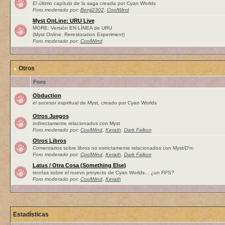
El último capítulo de la saga creada por Cyan Worlds
Foro moderado por:
Benji2302
,
CoolWind
Myst OnLine: URU Live
MORE: Versión EN LÍNEA de URU
(Myst Online: Rerestoration Experiment)
Foro moderado por:
CoolWind
Otros
Foro
Obduction
el sucesor espiritual de Myst, creado por Cyan Worlds
Otros Juegos
indirectamente relacionados con Myst
Foro moderado por:
CoolWind
,
Kerath
,
Dark Falkon
Otros Libros
Comentarios sobre libros no estrictamente relacionados con Myst/D'ni
Foro moderado por:
CoolWind
,
Kerath
,
Dark Falkon
Latus / Otra Cosa (Something Else)
teorías sobre el nuevo proyecto de Cyan Worlds... ¿un FPS?
Foro moderado por:
CoolWind
,
Kerath
Estadísticas