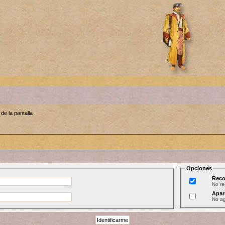
de la pantalla
Opciones
Reco
No r
Apar
No ag