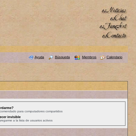
Ayuda
Búsqueda
Miembros
Calendario
rdarme?
ecomendado para computadores compartidos
ecer invisible
regarme a la lista de usuarios activos