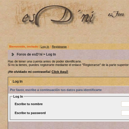
Bienvenido, invitado
(
Log In
|
Registrarse
)
Foros de esD'ni
> Log In
Has de tener una cuenta antes de poder identificarte.
Si no la tienes, puedes registrarte mediante el enlace "Registrarse" de la parte superior 
¡He olvidado mi contraseña!
Click Aquí!
Log In
Por favor, escribe a continuación tus datos para identificarte
Log In
Escribe tu nombre
Escribe tu password