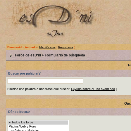
Bienvenido, invitado
(
Identificarse
|
Registrarse
)
Foros de esD'ni
> Formulario de búsqueda
P
Buscar por palabra(s)
Escribe una palabra o una frase que buscar.
[
Ayuda sobre el uso avanzado
]
Opc
Dónde buscar