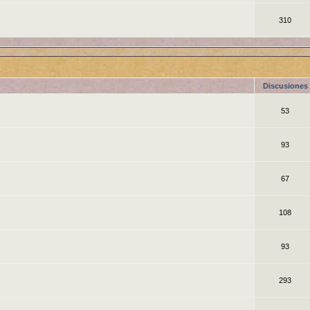
310
Discusiones
53
93
67
108
93
293