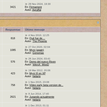
29 Nov 2024, 19:30
3421
En:
Firmament
Autor:
Agraffal
Respuestas
Último mensaje
4 Nov 2010, 12:25
818
En:
Qué fue de....
Autor:
The Phoenix
27 Oct 2020, 02:04
1085
En:
Myst (again)
Autor:
Genomax
26 Jun 2024, 03:41
576
En:
Demo del nuevo Riven
Autor:
VolvoX_WooD
19 Mar 2012, 20:06
423
En:
Myst III en XP
Autor:
hielario
1 Nov 2015, 23:08
758
En:
Vídeo early beta version de...
Autor:
hielario
9 Jun 2014, 17:40
2621
En:
Jugando actualmente
Autor:
hielario
1 Dec 2013, 01:11