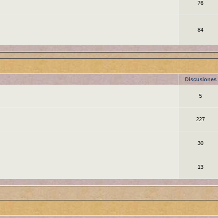
76
84
Discusiones
5
227
30
13