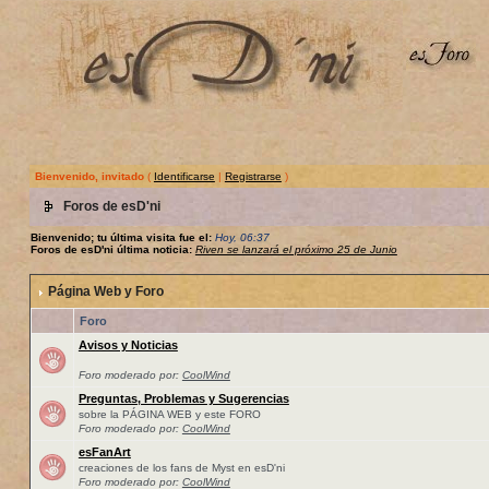
Bienvenido, invitado
(
Identificarse
|
Registrarse
)
Foros de esD'ni
Bienvenido; tu última visita fue el:
Hoy, 06:37
Foros de esD'ni última noticia:
Riven se lanzará el próximo 25 de Junio
Página Web y Foro
Foro
Avisos y Noticias
Foro moderado por:
CoolWind
Preguntas, Problemas y Sugerencias
sobre la PÁGINA WEB y este FORO
Foro moderado por:
CoolWind
esFanArt
creaciones de los fans de Myst en esD'ni
Foro moderado por:
CoolWind