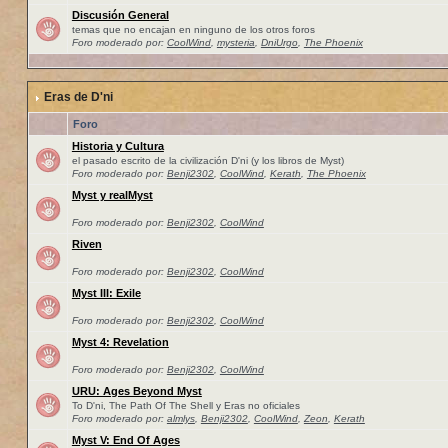
Discusión General
temas que no encajan en ninguno de los otros foros
Foro moderado por:
CoolWind
,
mysteria
,
DniUrgo
,
The Phoenix
Eras de D'ni
Foro
Historia y Cultura
el pasado escrito de la civilización D'ni (y los libros de Myst)
Foro moderado por:
Benji2302
,
CoolWind
,
Kerath
,
The Phoenix
Myst y realMyst
Foro moderado por:
Benji2302
,
CoolWind
Riven
Foro moderado por:
Benji2302
,
CoolWind
Myst III: Exile
Foro moderado por:
Benji2302
,
CoolWind
Myst 4: Revelation
Foro moderado por:
Benji2302
,
CoolWind
URU: Ages Beyond Myst
To D'ni, The Path Of The Shell y Eras no oficiales
Foro moderado por:
almlys
,
Benji2302
,
CoolWind
,
Zeon
,
Kerath
Myst V: End Of Ages