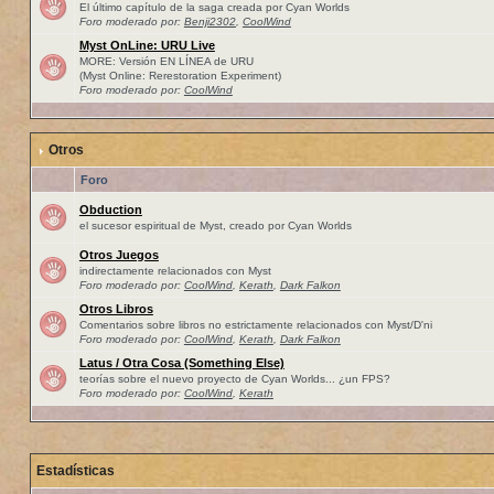
El último capítulo de la saga creada por Cyan Worlds
Foro moderado por:
Benji2302
,
CoolWind
Myst OnLine: URU Live
MORE: Versión EN LÍNEA de URU
(Myst Online: Rerestoration Experiment)
Foro moderado por:
CoolWind
Otros
Foro
Obduction
el sucesor espiritual de Myst, creado por Cyan Worlds
Otros Juegos
indirectamente relacionados con Myst
Foro moderado por:
CoolWind
,
Kerath
,
Dark Falkon
Otros Libros
Comentarios sobre libros no estrictamente relacionados con Myst/D'ni
Foro moderado por:
CoolWind
,
Kerath
,
Dark Falkon
Latus / Otra Cosa (Something Else)
teorías sobre el nuevo proyecto de Cyan Worlds... ¿un FPS?
Foro moderado por:
CoolWind
,
Kerath
Estadísticas