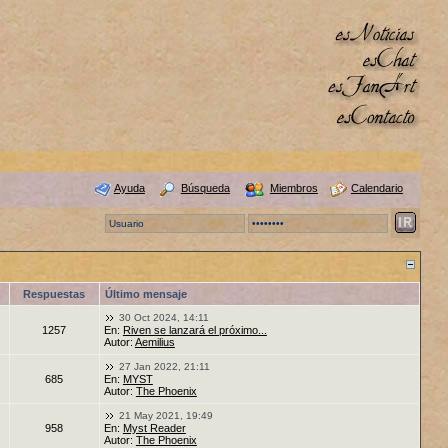
Ayuda
Búsqueda
Miembros
Calendario
Respuestas
Último mensaje
30 Oct 2024, 14:11
1257
En:
Riven se lanzará el próximo...
Autor:
Aemilius
27 Jan 2022, 21:11
685
En:
MYST
Autor:
The Phoenix
21 May 2021, 19:49
958
En:
Myst Reader
Autor:
The Phoenix