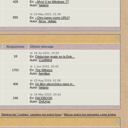
428
En:
¿Myst V en Windows 7?
Autor:
hielario
23 May 2021, 01:38
855
En:
¿Otro juego como URU?
Autor:
Atrus_Voltaic
Respuestas
Último mensaje
19 Jul 2021, 15:52
18
En:
Obduction gratis en la Epic...
Autor:
CoolWind
1 Jun 2022, 20:45
1701
En:
The Witness
Autor:
Aemilius
23 Aug 2018, 01:58
406
En:
Un libro electrónico para m...
Autor:
hielario
18 May 2010, 20:44
246
En:
FACEBOOK
Autor:
DniUrgo
Eliminar las "cookies" creados por estos foros
/
Marcar todos los mensajes como leídos