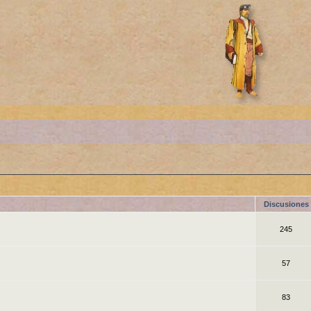
Discusiones
245
57
83