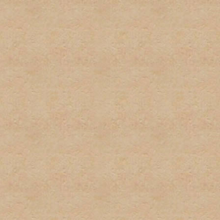
firmas.
6. Publicidad u ofrecimient
con el propósito de gananc
consentimiento del adminis
7. Se tratará de poner los 
deberá tomar el tiempo par
descripciones de los foros
determinado post. El admi
puestos en las áreas equi
8. El usuario será responsa
preguntas, asi como los te
para estar al tanto de cua