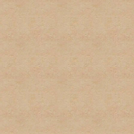
por el administrador serán
administrador directamente
No habrá discusión pública
con este tipo de informaci
inmediatamente.