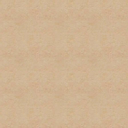
2. No habrá uso excesivo d
mantengan este tipo del le
3. Cada usuario tiene dere
suplantación de terceros 
pequeñas variaciones, no s
instancia habrá una amone
instacia el usuario sera ve
4. No habrá posts en exces
o herir algun otro miembro 
5. El spam no será permitid