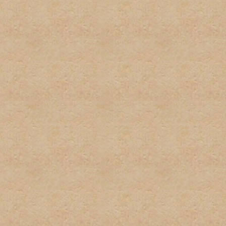
respecto a las políticas de
excusa para el incumplient
conocimiento de la misma.
9. Las firmas serán restri
firmas no pueden exceder u
podrán sobrepasar los 100 
imagenes y texto usado. L
normas pueden ser eliminad
administrador. Los usuarios
incumplimiento de esta nor
tener firma y/o avatar.
10. Las quejas sobre estas