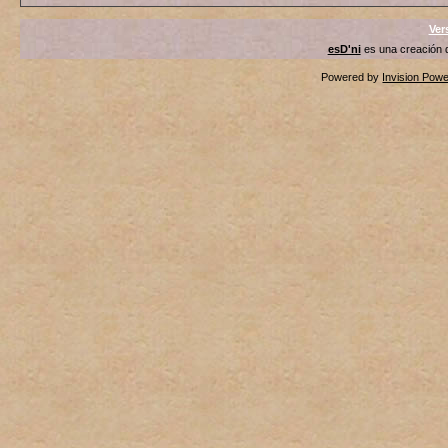
Ver
esD'ni
es una creación
Powered by
Invision Pow