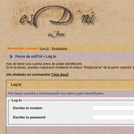
Bienvenido, invitado
(
Log In
|
Registrarse
)
Foros de esD'ni
> Log In
Has de tener una cuenta antes de poder identificarte.
Si no la tienes, puedes registrarte mediante el enlace "Registrarse" de la parte superior d
¡He olvidado mi contraseña!
Click Aquí!
Log In
Por favor, escribe a continuación tus datos para identificarte
Log In
Escribe tu nombre
Escribe tu password