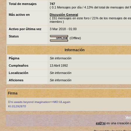
Total de mensajes
747
( 0.1 Mensajes por día / 4.13% del total de mensajes del f
Más activo en
Discusión General
( 151 mensajes en este foro / 21% de los mensajes de es
miembro )
Activo por última vez
3 Mar 2018 - 01:00
Status
(Offline)
Información
Página
Sin información
Cumpleaños
13 Abril 1992
Localización
Sin información
Aficiones
Sin información
Firma
D'ni awaits beyond imagination=>MO:ULagain
KI:
01292870
Ver
esD'ni
es una creación