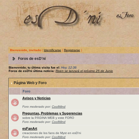
Bienvenido, invitado
(
Identificarse
|
Registrarse
)
Foros de esD'ni
Bienvenido; tu última visita fue el:
Hoy, 12:36
Foros de esD'ni última noticia:
Riven se lanzará el próximo 25 de Junio
Página Web y Foro
Foro
Avisos y Noticias
Foro moderado por:
CoolWind
Preguntas, Problemas y Sugerencias
sobre la PÁGINA WEB y este FORO
Foro moderado por:
CoolWind
esFanArt
creaciones de los fans de Myst en esD'ni
Foro moderado por:
CoolWind