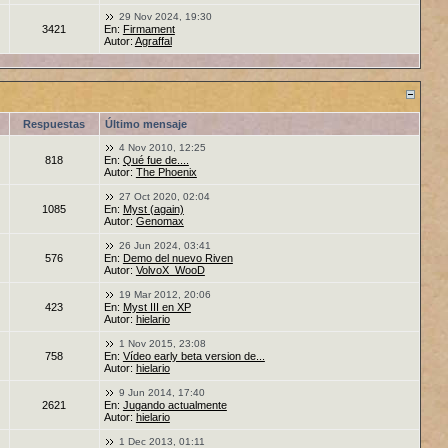
29 Nov 2024, 19:30
3421
En:
Firmament
Autor:
Agraffal
Respuestas
Último mensaje
4 Nov 2010, 12:25
818
En:
Qué fue de....
Autor:
The Phoenix
27 Oct 2020, 02:04
1085
En:
Myst (again)
Autor:
Genomax
26 Jun 2024, 03:41
576
En:
Demo del nuevo Riven
Autor:
VolvoX_WooD
19 Mar 2012, 20:06
423
En:
Myst III en XP
Autor:
hielario
1 Nov 2015, 23:08
758
En:
Vídeo early beta version de...
Autor:
hielario
9 Jun 2014, 17:40
2621
En:
Jugando actualmente
Autor:
hielario
1 Dec 2013, 01:11