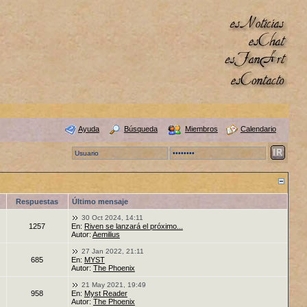
Ayuda
Búsqueda
Miembros
Calendario
Respuestas
Último mensaje
30 Oct 2024, 14:11
1257
En:
Riven se lanzará el próximo...
Autor:
Aemilius
27 Jan 2022, 21:11
685
En:
MYST
Autor:
The Phoenix
21 May 2021, 19:49
958
En:
Myst Reader
Autor:
The Phoenix