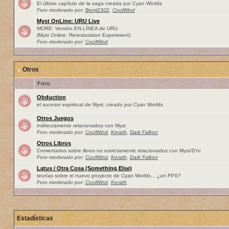
El último capítulo de la saga creada por Cyan Worlds
Foro moderado por:
Benji2302
,
CoolWind
Myst OnLine: URU Live
MORE: Versión EN LÍNEA de URU
(Myst Online: Rerestoration Experiment)
Foro moderado por:
CoolWind
Otros
Foro
Obduction
el sucesor espiritual de Myst, creado por Cyan Worlds
Otros Juegos
indirectamente relacionados con Myst
Foro moderado por:
CoolWind
,
Kerath
,
Dark Falkon
Otros Libros
Comentarios sobre libros no estrictamente relacionados con Myst/D'ni
Foro moderado por:
CoolWind
,
Kerath
,
Dark Falkon
Latus / Otra Cosa (Something Else)
teorías sobre el nuevo proyecto de Cyan Worlds... ¿un FPS?
Foro moderado por:
CoolWind
,
Kerath
Estadísticas