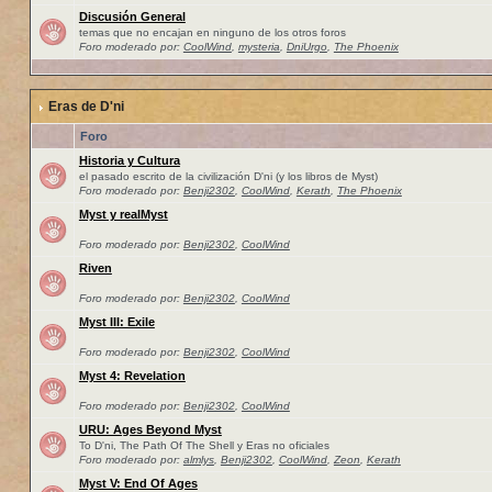
Discusión General
temas que no encajan en ninguno de los otros foros
Foro moderado por:
CoolWind
,
mysteria
,
DniUrgo
,
The Phoenix
Eras de D'ni
Foro
Historia y Cultura
el pasado escrito de la civilización D'ni (y los libros de Myst)
Foro moderado por:
Benji2302
,
CoolWind
,
Kerath
,
The Phoenix
Myst y realMyst
Foro moderado por:
Benji2302
,
CoolWind
Riven
Foro moderado por:
Benji2302
,
CoolWind
Myst III: Exile
Foro moderado por:
Benji2302
,
CoolWind
Myst 4: Revelation
Foro moderado por:
Benji2302
,
CoolWind
URU: Ages Beyond Myst
To D'ni, The Path Of The Shell y Eras no oficiales
Foro moderado por:
almlys
,
Benji2302
,
CoolWind
,
Zeon
,
Kerath
Myst V: End Of Ages