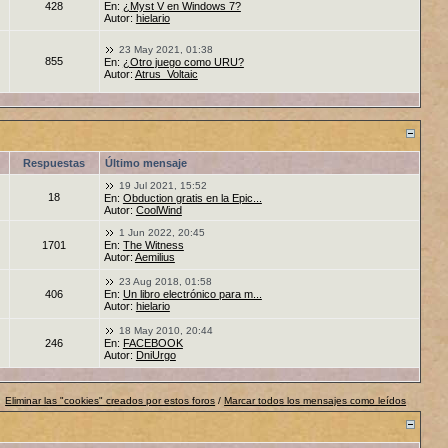
428
En:
¿Myst V en Windows 7?
Autor:
hielario
23 May 2021, 01:38
855
En:
¿Otro juego como URU?
Autor:
Atrus_Voltaic
Respuestas
Último mensaje
19 Jul 2021, 15:52
18
En:
Obduction gratis en la Epic...
Autor:
CoolWind
1 Jun 2022, 20:45
1701
En:
The Witness
Autor:
Aemilius
23 Aug 2018, 01:58
406
En:
Un libro electrónico para m...
Autor:
hielario
18 May 2010, 20:44
246
En:
FACEBOOK
Autor:
DniUrgo
Eliminar las "cookies" creados por estos foros
/
Marcar todos los mensajes como leídos