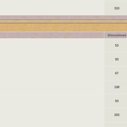
310
Discusiones
53
93
67
108
93
293