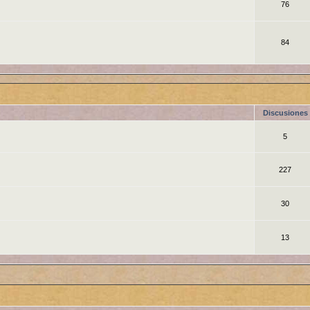
76
84
Discusiones
5
227
30
13