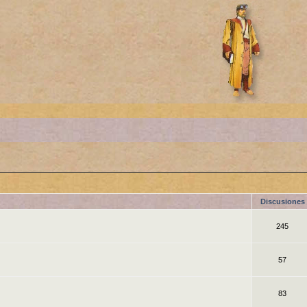
Discusiones
245
57
83