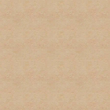
respecto a las políticas de
excusa para el incumplient
conocimiento de la misma.
9. Las firmas serán restri
firmas no pueden exceder u
podrán sobrepasar los 100 
imagenes y texto usado. L
normas pueden ser eliminad
administrador. Los usuarios
incumplimiento de esta nor
tener firma y/o avatar.
10. Las quejas sobre estas