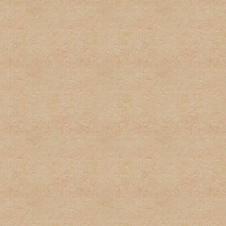
firmas.
6. Publicidad u ofrecimient
con el propósito de gananc
consentimiento del adminis
7. Se tratará de poner los 
deberá tomar el tiempo par
descripciones de los foros
determinado post. El admi
puestos en las áreas equi
8. El usuario será responsa
preguntas, asi como los te
para estar al tanto de cua