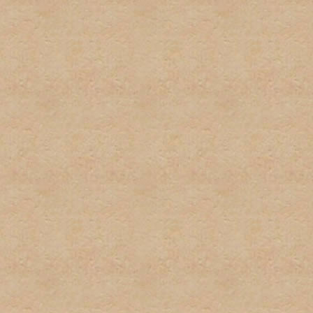
por el administrador serán
administrador directamente
No habrá discusión pública
con este tipo de informaci
inmediatamente.