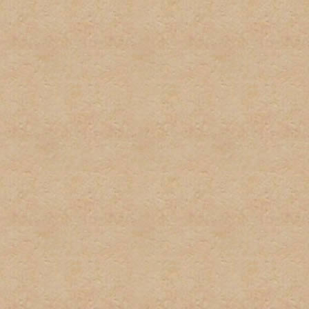
2. No habrá uso excesivo d
mantengan este tipo del le
3. Cada usuario tiene dere
suplantación de terceros 
pequeñas variaciones, no s
instancia habrá una amone
instacia el usuario sera ve
4. No habrá posts en exces
o herir algun otro miembro 
5. El spam no será permitid