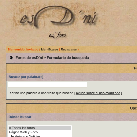
Bienvenido, invitado
(
Identificarse
|
Registrarse
)
Foros de esD'ni
> Formulario de búsqueda
P
Buscar por palabra(s)
Escribe una palabra o una frase que buscar.
[
Ayuda sobre el uso avanzado
]
Opc
Dónde buscar