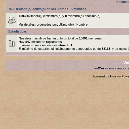
Discusi
1593 usuario(s) activo(s) en los últimos 15 minutos
1593
invitado(s),
0
miembro(s) y
0
miembro(s) anónimo(s)
Ver detalles, ordenados por:
Último click
,
Nombre
Estadísticas
Nuestros miembros han escrito un total de
18091
mensajes
Hay
547
miembros registrados
El miembro más reciente es
elmerlin1
El máximo de usuarios simultáneamente conectados es de
38163
, y se registr
Ver
esD'ni
es una creación
Powered by
Invision Pow