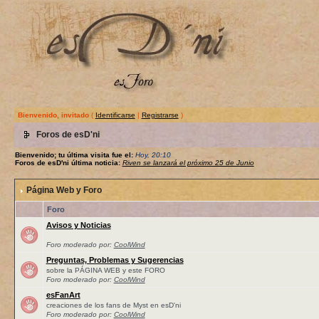
Bienvenido, invitado
(
Identificarse
|
Registrarse
)
Foros de esD'ni
Bienvenido; tu última visita fue el:
Hoy, 20:10
Foros de esD'ni última noticia:
Riven se lanzará el próximo 25 de Junio
Página Web y Foro
Foro
Avisos y Noticias
Foro moderado por:
CoolWind
Preguntas, Problemas y Sugerencias
sobre la PÁGINA WEB y este FORO
Foro moderado por:
CoolWind
esFanArt
creaciones de los fans de Myst en esD'ni
Foro moderado por:
CoolWind