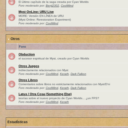
El último capítulo de la saga creada por Cyan Worlds
Foro moderado por:
Benji2302
,
CoolWind
Myst OnLine: URU Live
MORE: Versión EN LÍNEA de URU
(Myst Online: Rerestoration Experiment)
Foro moderado por:
CoolWind
Otros
Foro
Obduction
el sucesor espiritual de Myst, creado por Cyan Worlds
Otros Juegos
indirectamente relacionados con Myst
Foro moderado por:
CoolWind
,
Kerath
,
Dark Falkon
Otros Libros
Comentarios sobre libros no estrictamente relacionados con Myst/D'ni
Foro moderado por:
CoolWind
,
Kerath
,
Dark Falkon
Latus / Otra Cosa (Something Else)
teorías sobre el nuevo proyecto de Cyan Worlds... ¿un FPS?
Foro moderado por:
CoolWind
,
Kerath
Estadísticas