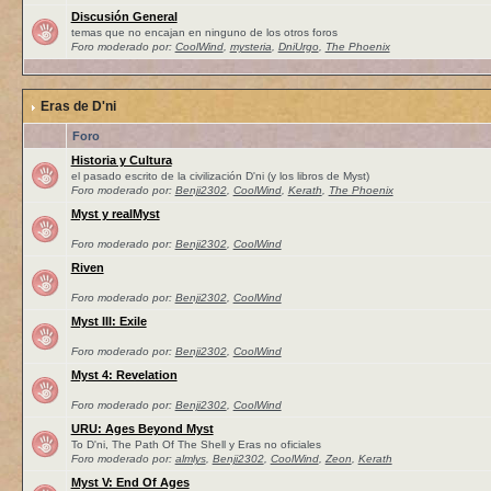
Discusión General
temas que no encajan en ninguno de los otros foros
Foro moderado por:
CoolWind
,
mysteria
,
DniUrgo
,
The Phoenix
Eras de D'ni
Foro
Historia y Cultura
el pasado escrito de la civilización D'ni (y los libros de Myst)
Foro moderado por:
Benji2302
,
CoolWind
,
Kerath
,
The Phoenix
Myst y realMyst
Foro moderado por:
Benji2302
,
CoolWind
Riven
Foro moderado por:
Benji2302
,
CoolWind
Myst III: Exile
Foro moderado por:
Benji2302
,
CoolWind
Myst 4: Revelation
Foro moderado por:
Benji2302
,
CoolWind
URU: Ages Beyond Myst
To D'ni, The Path Of The Shell y Eras no oficiales
Foro moderado por:
almlys
,
Benji2302
,
CoolWind
,
Zeon
,
Kerath
Myst V: End Of Ages