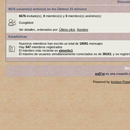
Discusi
6676 usuario(s) activo(s) en los últimos 15 minutos
6676
invitado(s),
0
miembro(s) y
0
miembro(s) anónimo(s)
Googlebot
Ver detalles, ordenados por:
Último click
,
Nombre
Estadísticas
Nuestros miembros han escrito un total de
18091
mensajes
Hay
547
miembros registrados
El miembro más reciente es
elmerlin1
El máximo de usuarios simultáneamente conectados es de
38163
, y se registr
Ver
esD'ni
es una creación
Powered by
Invision Pow