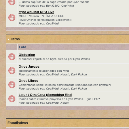
El último capítulo de la saga creada por Cyan Worlds
Foro moderado por:
Benji2302
,
CoolWind
Myst OnLine: URU Live
MORE: Versión EN LÍNEA de URU
(Myst Online: Rerestoration Experiment)
Foro moderado por:
CoolWind
Otros
Foro
Obduction
el sucesor espiritual de Myst, creado por Cyan Worlds
Otros Juegos
indirectamente relacionados con Myst
Foro moderado por:
CoolWind
,
Kerath
,
Dark Falkon
Otros Libros
Comentarios sobre libros no estrictamente relacionados con Myst/D'ni
Foro moderado por:
CoolWind
,
Kerath
,
Dark Falkon
Latus / Otra Cosa (Something Else)
teorías sobre el nuevo proyecto de Cyan Worlds... ¿un FPS?
Foro moderado por:
CoolWind
,
Kerath
Estadísticas