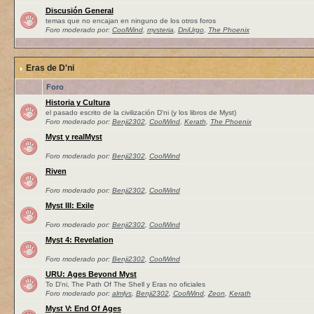
Discusión General
temas que no encajan en ninguno de los otros foros
Foro moderado por:
CoolWind
,
mysteria
,
DniUrgo
,
The Phoenix
Eras de D'ni
Foro
Historia y Cultura
el pasado escrito de la civilización D'ni (y los libros de Myst)
Foro moderado por:
Benji2302
,
CoolWind
,
Kerath
,
The Phoenix
Myst y realMyst
Foro moderado por:
Benji2302
,
CoolWind
Riven
Foro moderado por:
Benji2302
,
CoolWind
Myst III: Exile
Foro moderado por:
Benji2302
,
CoolWind
Myst 4: Revelation
Foro moderado por:
Benji2302
,
CoolWind
URU: Ages Beyond Myst
To D'ni, The Path Of The Shell y Eras no oficiales
Foro moderado por:
almlys
,
Benji2302
,
CoolWind
,
Zeon
,
Kerath
Myst V: End Of Ages