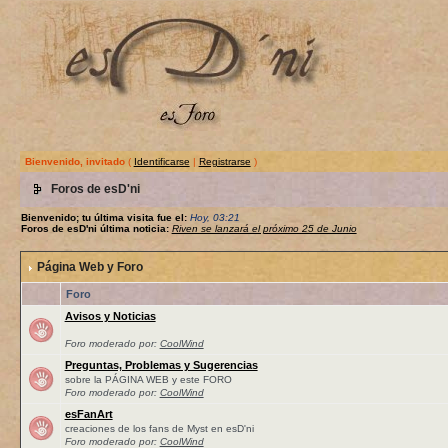
Bienvenido, invitado
(
Identificarse
|
Registrarse
)
Foros de esD'ni
Bienvenido; tu última visita fue el:
Hoy, 03:21
Foros de esD'ni última noticia:
Riven se lanzará el próximo 25 de Junio
Página Web y Foro
Foro
Avisos y Noticias
Foro moderado por:
CoolWind
Preguntas, Problemas y Sugerencias
sobre la PÁGINA WEB y este FORO
Foro moderado por:
CoolWind
esFanArt
creaciones de los fans de Myst en esD'ni
Foro moderado por:
CoolWind