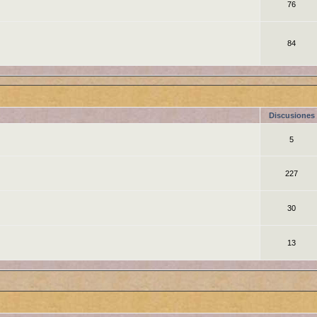
76
84
Discusiones
5
227
30
13