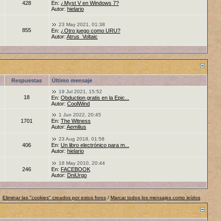
428
En:
¿Myst V en Windows 7?
Autor:
hielario
23 May 2021, 01:38
855
En:
¿Otro juego como URU?
Autor:
Atrus_Voltaic
Respuestas
Último mensaje
19 Jul 2021, 15:52
18
En:
Obduction gratis en la Epic...
Autor:
CoolWind
1 Jun 2022, 20:45
1701
En:
The Witness
Autor:
Aemilius
23 Aug 2018, 01:58
406
En:
Un libro electrónico para m...
Autor:
hielario
18 May 2010, 20:44
246
En:
FACEBOOK
Autor:
DniUrgo
Eliminar las "cookies" creados por estos foros
/
Marcar todos los mensajes como leídos