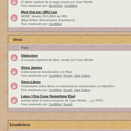
El último capítulo de la saga creada por Cyan Worlds
Foro moderado por:
Benji2302
,
CoolWind
Myst OnLine: URU Live
MORE: Versión EN LÍNEA de URU
(Myst Online: Rerestoration Experiment)
Foro moderado por:
CoolWind
Otros
Foro
Obduction
el sucesor espiritual de Myst, creado por Cyan Worlds
Otros Juegos
indirectamente relacionados con Myst
Foro moderado por:
CoolWind
,
Kerath
,
Dark Falkon
Otros Libros
Comentarios sobre libros no estrictamente relacionados con Myst/D'ni
Foro moderado por:
CoolWind
,
Kerath
,
Dark Falkon
Latus / Otra Cosa (Something Else)
teorías sobre el nuevo proyecto de Cyan Worlds... ¿un FPS?
Foro moderado por:
CoolWind
,
Kerath
Estadísticas