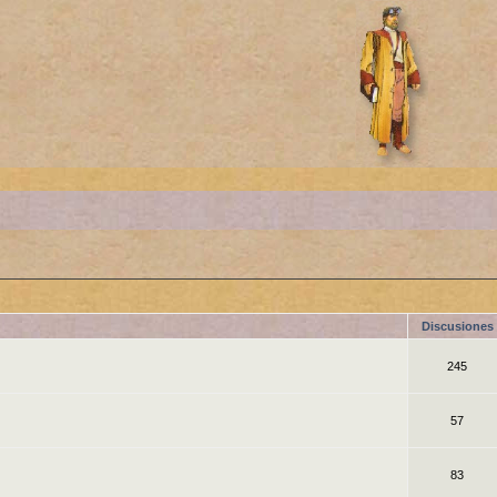
Discusiones
245
57
83