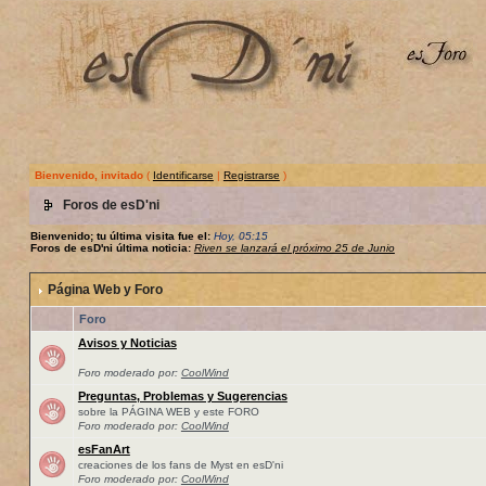
Bienvenido, invitado
(
Identificarse
|
Registrarse
)
Foros de esD'ni
Bienvenido; tu última visita fue el:
Hoy, 05:15
Foros de esD'ni última noticia:
Riven se lanzará el próximo 25 de Junio
Página Web y Foro
Foro
Avisos y Noticias
Foro moderado por:
CoolWind
Preguntas, Problemas y Sugerencias
sobre la PÁGINA WEB y este FORO
Foro moderado por:
CoolWind
esFanArt
creaciones de los fans de Myst en esD'ni
Foro moderado por:
CoolWind