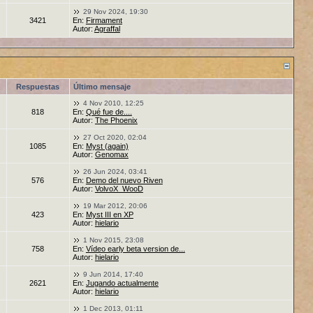
29 Nov 2024, 19:30
3421
En:
Firmament
Autor:
Agraffal
Respuestas
Último mensaje
4 Nov 2010, 12:25
818
En:
Qué fue de....
Autor:
The Phoenix
27 Oct 2020, 02:04
1085
En:
Myst (again)
Autor:
Genomax
26 Jun 2024, 03:41
576
En:
Demo del nuevo Riven
Autor:
VolvoX_WooD
19 Mar 2012, 20:06
423
En:
Myst III en XP
Autor:
hielario
1 Nov 2015, 23:08
758
En:
Vídeo early beta version de...
Autor:
hielario
9 Jun 2014, 17:40
2621
En:
Jugando actualmente
Autor:
hielario
1 Dec 2013, 01:11