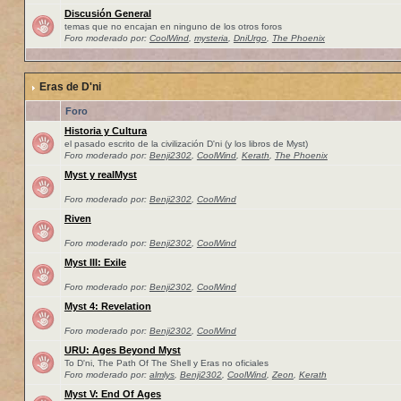
Discusión General
temas que no encajan en ninguno de los otros foros
Foro moderado por:
CoolWind
,
mysteria
,
DniUrgo
,
The Phoenix
Eras de D'ni
Foro
Historia y Cultura
el pasado escrito de la civilización D'ni (y los libros de Myst)
Foro moderado por:
Benji2302
,
CoolWind
,
Kerath
,
The Phoenix
Myst y realMyst
Foro moderado por:
Benji2302
,
CoolWind
Riven
Foro moderado por:
Benji2302
,
CoolWind
Myst III: Exile
Foro moderado por:
Benji2302
,
CoolWind
Myst 4: Revelation
Foro moderado por:
Benji2302
,
CoolWind
URU: Ages Beyond Myst
To D'ni, The Path Of The Shell y Eras no oficiales
Foro moderado por:
almlys
,
Benji2302
,
CoolWind
,
Zeon
,
Kerath
Myst V: End Of Ages