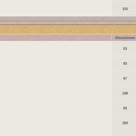
310
Discusiones
53
93
67
108
93
293