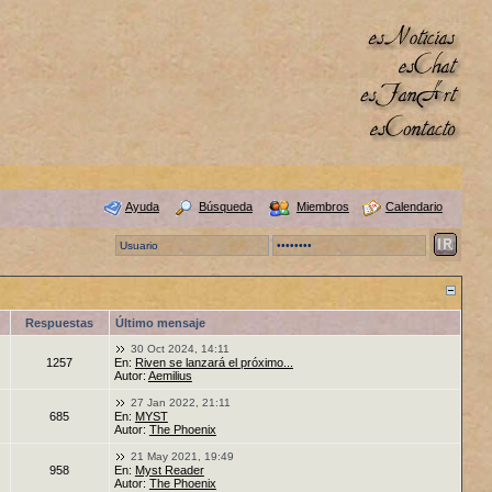
Ayuda
Búsqueda
Miembros
Calendario
Respuestas
Último mensaje
30 Oct 2024, 14:11
1257
En:
Riven se lanzará el próximo...
Autor:
Aemilius
27 Jan 2022, 21:11
685
En:
MYST
Autor:
The Phoenix
21 May 2021, 19:49
958
En:
Myst Reader
Autor:
The Phoenix