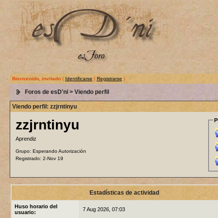
Bienvenido, invitado
(
Identificarse
|
Registrarse
)
Foros de esD'ni
> Viendo perfil
Viendo perfil: zzjrntinyu
zzjrntinyu
P
Aprendiz
Grupo: Esperando Autorización
Registrado: 2-Nov 19
Estadísticas de actividad
Huso horario del
7 Aug 2026, 07:03
usuario: