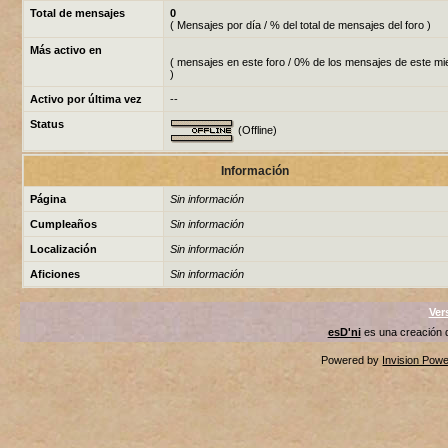
Total de mensajes
0
( Mensajes por día / % del total de mensajes del foro )
Más activo en
( mensajes en este foro / 0% de los mensajes de este m
)
Activo por última vez
--
Status
(Offline)
Información
Página
Sin información
Cumpleaños
Sin información
Localización
Sin información
Aficiones
Sin información
Ver
esD'ni
es una creación
Powered by
Invision Pow