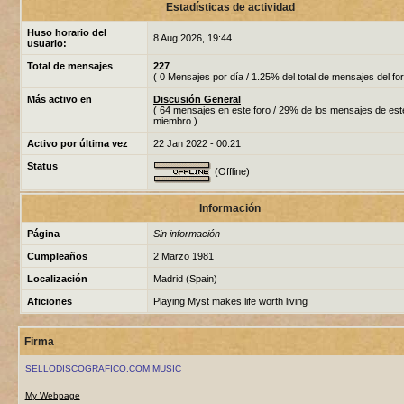
Estadísticas de actividad
Huso horario del
8 Aug 2026, 19:44
usuario:
Total de mensajes
227
( 0 Mensajes por día / 1.25% del total de mensajes del for
Más activo en
Discusión General
( 64 mensajes en este foro / 29% de los mensajes de est
miembro )
Activo por última vez
22 Jan 2022 - 00:21
Status
(Offline)
Información
Página
Sin información
Cumpleaños
2 Marzo 1981
Localización
Madrid (Spain)
Aficiones
Playing Myst makes life worth living
Firma
SELLODISCOGRAFICO.COM MUSIC
My Webpage