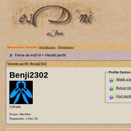
Bienvenido, invitado
(
Identificarse
|
Registrarse
)
Foros de esD'ni
> Viendo perfil
Viendo perfil: Benji2302
Benji2302
Profile Option
Añadir a la
Buscar to
Find memb
Cofrade
Grupo: Miembro
Registrado: 1-Dec 04