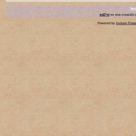
Ver
esD'ni
es una creación
Powered by
Invision Pow