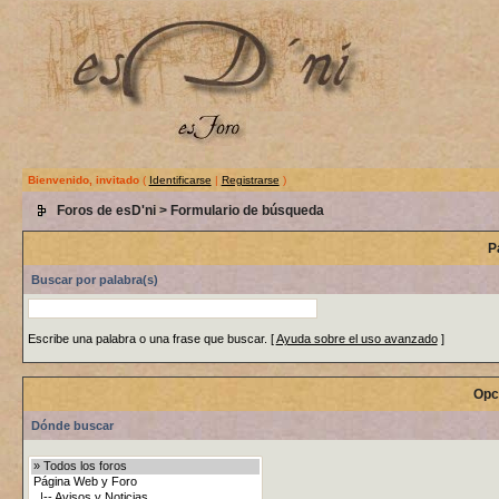
Bienvenido, invitado
(
Identificarse
|
Registrarse
)
Foros de esD'ni
> Formulario de búsqueda
P
Buscar por palabra(s)
Escribe una palabra o una frase que buscar.
[
Ayuda sobre el uso avanzado
]
Opc
Dónde buscar