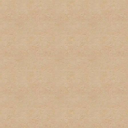
respecto a las políticas de
excusa para el incumplient
conocimiento de la misma.
9. Las firmas serán restri
firmas no pueden exceder u
podrán sobrepasar los 100 
imagenes y texto usado. L
normas pueden ser eliminad
administrador. Los usuarios
incumplimiento de esta nor
tener firma y/o avatar.
10. Las quejas sobre estas