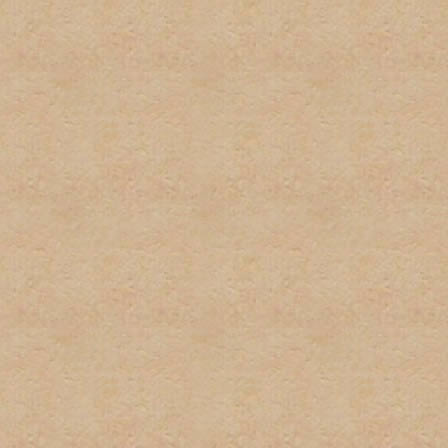
2. No habrá uso excesivo d
mantengan este tipo del le
3. Cada usuario tiene dere
suplantación de terceros 
pequeñas variaciones, no s
instancia habrá una amone
instacia el usuario sera ve
4. No habrá posts en exces
o herir algun otro miembro 
5. El spam no será permitid