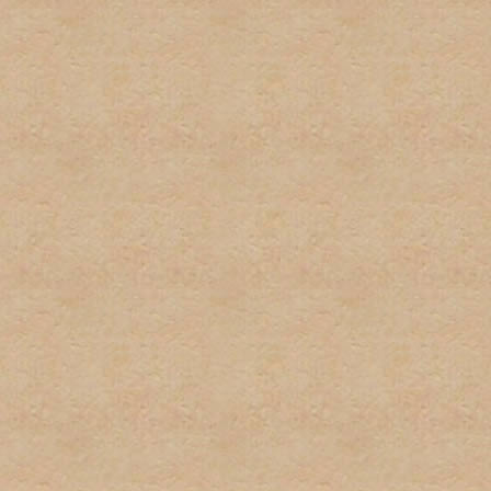
por el administrador serán
administrador directamente
No habrá discusión pública
con este tipo de informaci
inmediatamente.