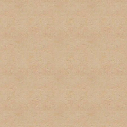
firmas.
6. Publicidad u ofrecimient
con el propósito de gananc
consentimiento del adminis
7. Se tratará de poner los 
deberá tomar el tiempo par
descripciones de los foros
determinado post. El admi
puestos en las áreas equi
8. El usuario será responsa
preguntas, asi como los te
para estar al tanto de cua