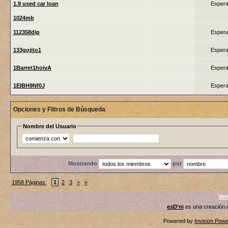
1.9 used car loan
Espera
1024mb
112358dip
Espera
133gojito1
Espera
1Barret1hoivA
Espera
1ElBH9Nf0J
Espera
Opciones y Filtros de Búsqueda
Nombre del Usuario
Mostrando
por
1958 Páginas:
1
2
3
>
»
Ver
esD'ni
es una creación
Powered by
Invision Pow