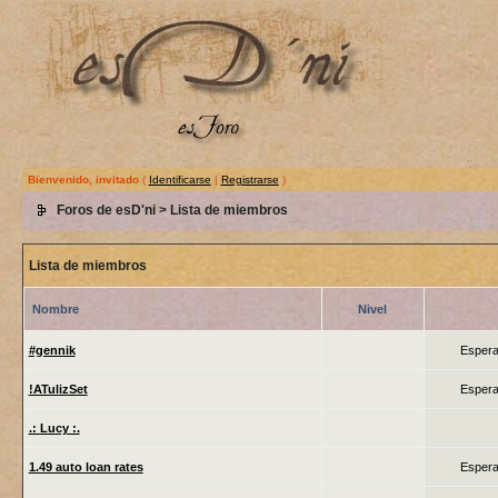
Bienvenido, invitado
(
Identificarse
|
Registrarse
)
Foros de esD'ni
> Lista de miembros
Lista de miembros
Nombre
Nivel
#gennik
Espera
!ATulizSet
Espera
.: Lucy :.
1.49 auto loan rates
Espera