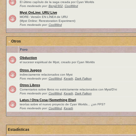
El último capítulo de la saga creada por Cyan Worlds
Foro moderado por:
Benji2302
,
CoolWind
Myst OnLine: URU Live
MORE: Versión EN LÍNEA de URU
(Myst Online: Rerestoration Experiment)
Foro moderado por:
CoolWind
Otros
Foro
Obduction
el sucesor espiritual de Myst, creado por Cyan Worlds
Otros Juegos
indirectamente relacionados con Myst
Foro moderado por:
CoolWind
,
Kerath
,
Dark Falkon
Otros Libros
Comentarios sobre libros no estrictamente relacionados con Myst/D'ni
Foro moderado por:
CoolWind
,
Kerath
,
Dark Falkon
Latus / Otra Cosa (Something Else)
teorías sobre el nuevo proyecto de Cyan Worlds... ¿un FPS?
Foro moderado por:
CoolWind
,
Kerath
Estadísticas