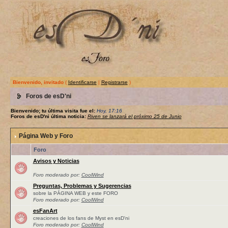
Bienvenido, invitado
(
Identificarse
|
Registrarse
)
Foros de esD'ni
Bienvenido; tu última visita fue el:
Hoy, 17:16
Foros de esD'ni última noticia:
Riven se lanzará el próximo 25 de Junio
Página Web y Foro
Foro
Avisos y Noticias
Foro moderado por:
CoolWind
Preguntas, Problemas y Sugerencias
sobre la PÁGINA WEB y este FORO
Foro moderado por:
CoolWind
esFanArt
creaciones de los fans de Myst en esD'ni
Foro moderado por:
CoolWind