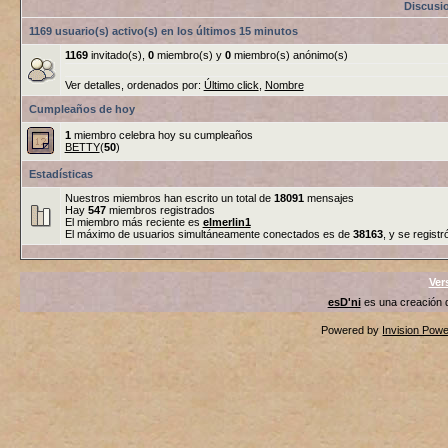
Discusi
1169 usuario(s) activo(s) en los últimos 15 minutos
1169
invitado(s),
0
miembro(s) y
0
miembro(s) anónimo(s)
Ver detalles, ordenados por:
Último click
,
Nombre
Cumpleaños de hoy
1
miembro celebra hoy su cumpleaños
BETTY
(
50
)
Estadísticas
Nuestros miembros han escrito un total de
18091
mensajes
Hay
547
miembros registrados
El miembro más reciente es
elmerlin1
El máximo de usuarios simultáneamente conectados es de
38163
, y se registr
Ver
esD'ni
es una creación
Powered by
Invision Pow