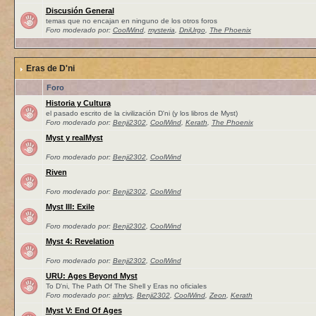
Discusión General
temas que no encajan en ninguno de los otros foros
Foro moderado por:
CoolWind
,
mysteria
,
DniUrgo
,
The Phoenix
Eras de D'ni
Foro
Historia y Cultura
el pasado escrito de la civilización D'ni (y los libros de Myst)
Foro moderado por:
Benji2302
,
CoolWind
,
Kerath
,
The Phoenix
Myst y realMyst
Foro moderado por:
Benji2302
,
CoolWind
Riven
Foro moderado por:
Benji2302
,
CoolWind
Myst III: Exile
Foro moderado por:
Benji2302
,
CoolWind
Myst 4: Revelation
Foro moderado por:
Benji2302
,
CoolWind
URU: Ages Beyond Myst
To D'ni, The Path Of The Shell y Eras no oficiales
Foro moderado por:
almlys
,
Benji2302
,
CoolWind
,
Zeon
,
Kerath
Myst V: End Of Ages