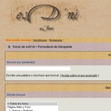
Bienvenido, invitado
(
Identificarse
|
Registrarse
)
Foros de esD'ni
> Formulario de búsqueda
P
Buscar por palabra(s)
Escribe una palabra o una frase que buscar.
[
Ayuda sobre el uso avanzado
]
Opc
Dónde buscar