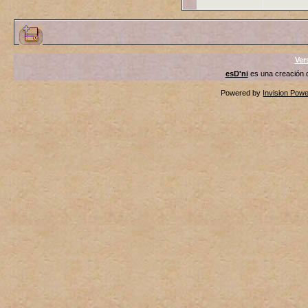
Ver
esD'ni
es una creación
Powered by
Invision Pow