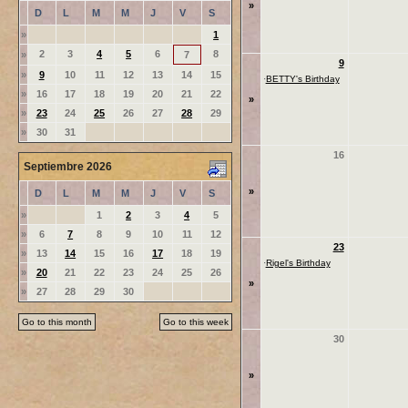
»
D
L
M
M
J
V
S
»
1
2
3
4
5
6
8
»
7
9
»
9
10
11
12
13
14
15
·
BETTY's Birthday
»
16
17
18
19
20
21
22
»
»
23
24
25
26
27
28
29
»
30
31
16
Septiembre 2026
»
D
L
M
M
J
V
S
»
1
2
3
4
5
»
6
7
8
9
10
11
12
23
»
13
14
15
16
17
18
19
·
Rigel's Birthday
»
20
21
22
23
24
25
26
»
»
27
28
29
30
Go to this month
Go to this week
30
»