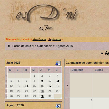
Bienvenido, invitado
(
Identificarse
|
Registrarse
)
Foros de esD'ni
>
Calendario
> Agosto 2026
«
A
Julio 2026
Calendario de acontecimientos
D
L
M
M
J
V
S
Domingo
Lunes
»
1
2
3
4
»
5
6
7
8
9
10
11
»
»
12
13
14
15
16
17
18
»
19
20
21
22
23
24
25
»
26
27
28
29
30
31
2
Agosto 2026