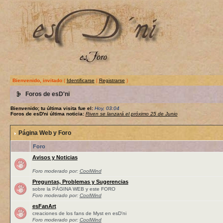
Bienvenido, invitado
(
Identificarse
|
Registrarse
)
Foros de esD'ni
Bienvenido; tu última visita fue el:
Hoy, 03:04
Foros de esD'ni última noticia:
Riven se lanzará el próximo 25 de Junio
Página Web y Foro
Foro
Avisos y Noticias
Foro moderado por:
CoolWind
Preguntas, Problemas y Sugerencias
sobre la PÁGINA WEB y este FORO
Foro moderado por:
CoolWind
esFanArt
creaciones de los fans de Myst en esD'ni
Foro moderado por:
CoolWind