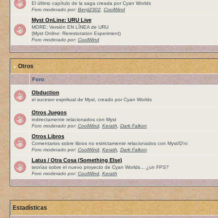
El último capítulo de la saga creada por Cyan Worlds
Foro moderado por:
Benji2302
,
CoolWind
Myst OnLine: URU Live
MORE: Versión EN LÍNEA de URU
(Myst Online: Rerestoration Experiment)
Foro moderado por:
CoolWind
Otros
Foro
Obduction
el sucesor espiritual de Myst, creado por Cyan Worlds
Otros Juegos
indirectamente relacionados con Myst
Foro moderado por:
CoolWind
,
Kerath
,
Dark Falkon
Otros Libros
Comentarios sobre libros no estrictamente relacionados con Myst/D'ni
Foro moderado por:
CoolWind
,
Kerath
,
Dark Falkon
Latus / Otra Cosa (Something Else)
teorías sobre el nuevo proyecto de Cyan Worlds... ¿un FPS?
Foro moderado por:
CoolWind
,
Kerath
Estadísticas