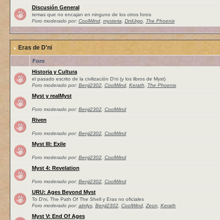
Discusión General
temas que no encajan en ninguno de los otros foros
Foro moderado por:
CoolWind
,
mysteria
,
DniUrgo
,
The Phoenix
Eras de D'ni
Foro
Historia y Cultura
el pasado escrito de la civilización D'ni (y los libros de Myst)
Foro moderado por:
Benji2302
,
CoolWind
,
Kerath
,
The Phoenix
Myst y realMyst
Foro moderado por:
Benji2302
,
CoolWind
Riven
Foro moderado por:
Benji2302
,
CoolWind
Myst III: Exile
Foro moderado por:
Benji2302
,
CoolWind
Myst 4: Revelation
Foro moderado por:
Benji2302
,
CoolWind
URU: Ages Beyond Myst
To D'ni, The Path Of The Shell y Eras no oficiales
Foro moderado por:
almlys
,
Benji2302
,
CoolWind
,
Zeon
,
Kerath
Myst V: End Of Ages