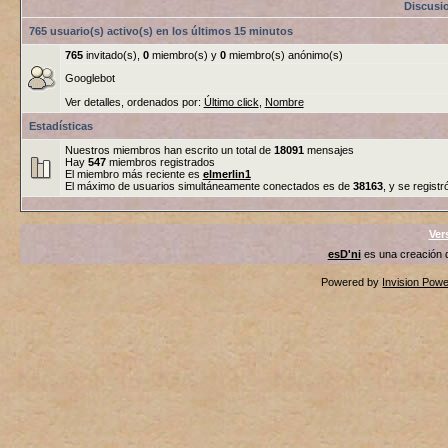
Discusi
765 usuario(s) activo(s) en los últimos 15 minutos
765
invitado(s),
0
miembro(s) y
0
miembro(s) anónimo(s)
Googlebot
Ver detalles, ordenados por:
Último click
,
Nombre
Estadísticas
Nuestros miembros han escrito un total de
18091
mensajes
Hay
547
miembros registrados
El miembro más reciente es
elmerlin1
El máximo de usuarios simultáneamente conectados es de
38163
, y se registr
Ver
esD'ni
es una creación
Powered by
Invision Pow