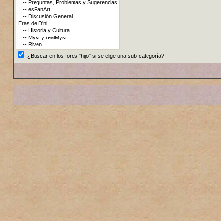
¿Buscar en los foros "hijo" si se elige una sub-categoría?