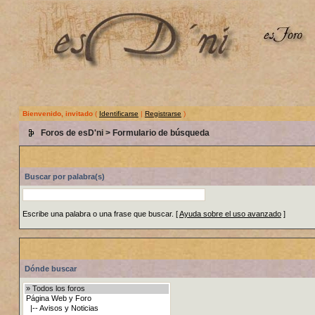
Bienvenido, invitado
(
Identificarse
|
Registrarse
)
Foros de esD'ni
> Formulario de búsqueda
Buscar por palabra(s)
Escribe una palabra o una frase que buscar.
[
Ayuda sobre el uso avanzado
]
Dónde buscar