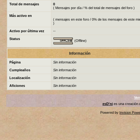
Total de mensajes
0
( Mensajes por día / % del total de mensajes del foro )
Más activo en
( mensajes en este foro / 0% de los mensajes de este m
)
Activo por última vez
--
Status
(Offline)
Información
Página
Sin información
Cumpleaños
Sin información
Localización
Sin información
Aficiones
Sin información
Ver
esD'ni
es una creación
Powered by
Invision Pow