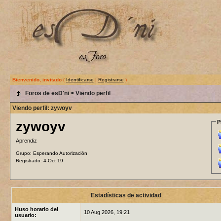
Bienvenido, invitado
(
Identificarse
|
Registrarse
)
Foros de esD'ni
> Viendo perfil
Viendo perfil: zywoyv
zywoyv
P
Aprendiz
Grupo: Esperando Autorización
Registrado: 4-Oct 19
Estadísticas de actividad
Huso horario del
10 Aug 2026, 19:21
usuario: