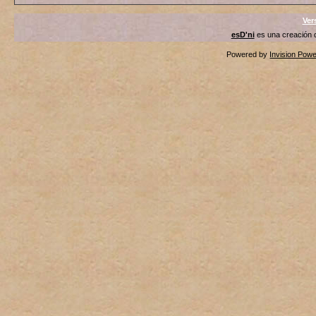
Ver
esD'ni
es una creación
Powered by
Invision Pow