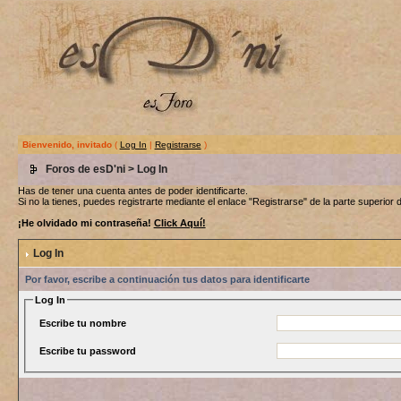
Bienvenido, invitado
(
Log In
|
Registrarse
)
Foros de esD'ni
> Log In
Has de tener una cuenta antes de poder identificarte.
Si no la tienes, puedes registrarte mediante el enlace "Registrarse" de la parte superior d
¡He olvidado mi contraseña!
Click Aquí!
Log In
Por favor, escribe a continuación tus datos para identificarte
Log In
Escribe tu nombre
Escribe tu password