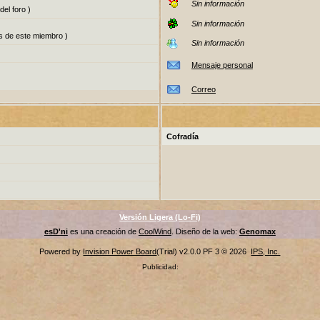
Sin información
del foro )
Sin información
s de este miembro )
Sin información
Mensaje personal
Correo
Cofradía
Versión Ligera (Lo-Fi)
esD'ni
es una creación de
CoolWind
. Diseño de la web:
Genomax
Powered by
Invision Power Board
(Trial) v2.0.0 PF 3 © 2026
IPS, Inc.
Publicidad: