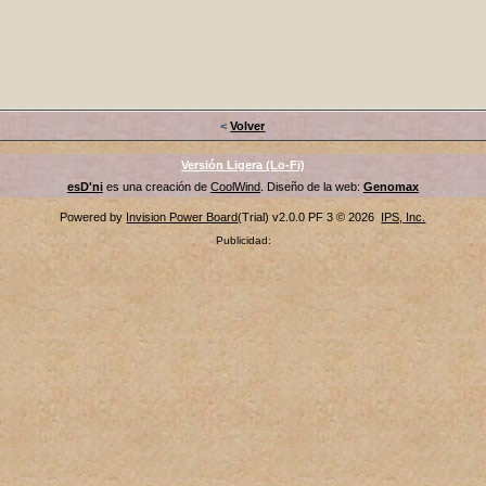
<
Volver
Versión Ligera (Lo-Fi)
esD'ni
es una creación de
CoolWind
. Diseño de la web:
Genomax
Powered by
Invision Power Board
(Trial) v2.0.0 PF 3 © 2026
IPS, Inc.
Publicidad: