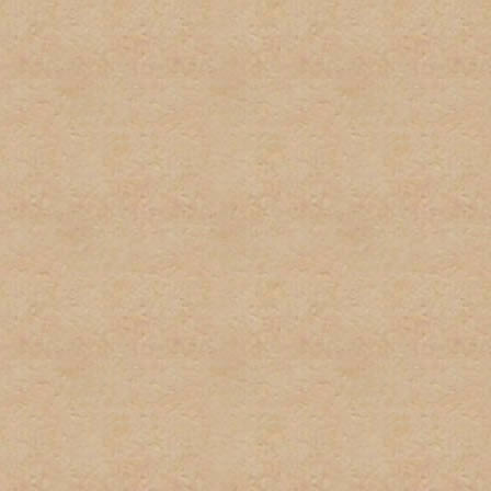
2. No habrá uso excesivo d
mantengan este tipo del le
3. Cada usuario tiene dere
suplantación de terceros 
pequeñas variaciones, no s
instancia habrá una amone
instacia el usuario sera ve
4. No habrá posts en exces
o herir algun otro miembro 
5. El spam no será permitid