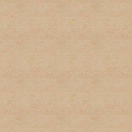
firmas.
6. Publicidad u ofrecimient
con el propósito de gananc
consentimiento del adminis
7. Se tratará de poner los 
deberá tomar el tiempo par
descripciones de los foros
determinado post. El admi
puestos en las áreas equi
8. El usuario será responsa
preguntas, asi como los te
para estar al tanto de cua