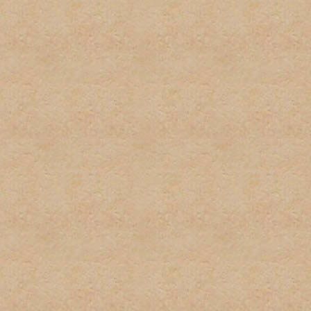
respecto a las políticas de
excusa para el incumplient
conocimiento de la misma.
9. Las firmas serán restri
firmas no pueden exceder u
podrán sobrepasar los 100 
imagenes y texto usado. L
normas pueden ser eliminad
administrador. Los usuarios
incumplimiento de esta nor
tener firma y/o avatar.
10. Las quejas sobre estas