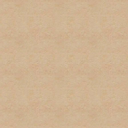
por el administrador serán
administrador directamente
No habrá discusión pública
con este tipo de informaci
inmediatamente.