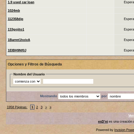
1.9 used car loan
Espera
1024mb
112358dip
Espera
133gojito1
Espera
1Barret1hoivA
Espera
1ElBH9Nf0J
Espera
Opciones y Filtros de Búsqueda
Nombre del Usuario
Mostrando
por
1958 Páginas:
1
2
3
>
»
Ver
esD'ni
es una creación
Powered by
Invision Pow