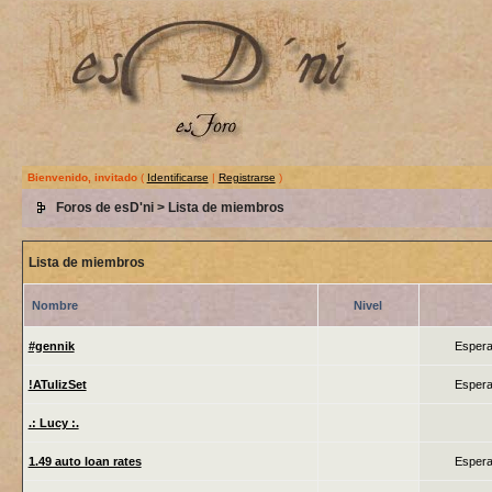
Bienvenido, invitado
(
Identificarse
|
Registrarse
)
Foros de esD'ni
> Lista de miembros
Lista de miembros
Nombre
Nivel
#gennik
Espera
!ATulizSet
Espera
.: Lucy :.
1.49 auto loan rates
Espera