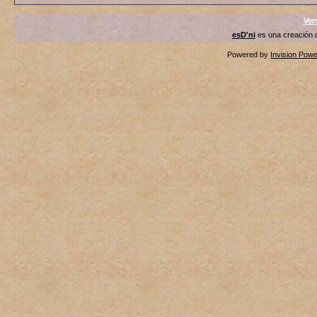
Ver
esD'ni
es una creación
Powered by
Invision Pow