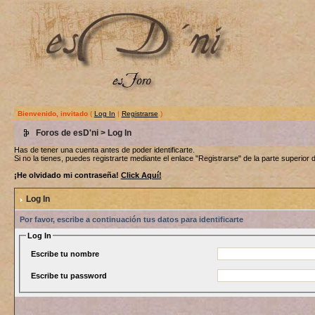
Bienvenido, invitado
(
Log In
|
Registrarse
)
Foros de esD'ni
> Log In
Has de tener una cuenta antes de poder identificarte.
Si no la tienes, puedes registrarte mediante el enlace "Registrarse" de la parte superior d
¡He olvidado mi contraseña!
Click Aquí!
Log In
Por favor, escribe a continuación tus datos para identificarte
Log In
Escribe tu nombre
Escribe tu password