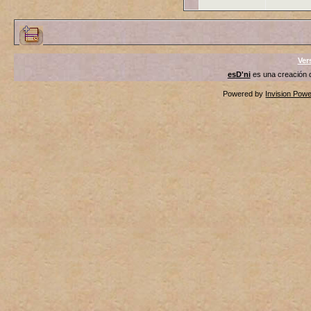
Ver
esD'ni
es una creación
Powered by
Invision Pow