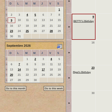
»
D
L
M
M
J
V
S
»
1
»
2
3
4
5
6
7
8
9
10
11
12
13
14
15
»
9
·
BETTY's Birthday
»
16
17
18
19
20
21
22
»
»
23
24
25
26
27
28
29
»
30
31
16
Septiembre 2026
»
D
L
M
M
J
V
S
»
1
2
3
4
5
»
6
7
8
9
10
11
12
23
»
13
14
15
16
17
18
19
·
Rigel's Birthday
»
20
21
22
23
24
25
26
»
»
27
28
29
30
Go to this month
Go to this week
30
»