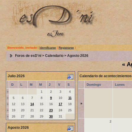
Bienvenido, invitado
(
Identificarse
|
Registrarse
)
Foros de esD'ni
>
Calendario
> Agosto 2026
«
A
Julio 2026
Calendario de acontecimientos
D
L
M
M
J
V
S
Domingo
Lunes
»
1
2
3
4
»
5
6
7
8
9
10
11
»
»
12
13
14
15
16
17
18
»
19
20
21
22
23
24
25
»
26
27
28
29
30
31
2
Agosto 2026