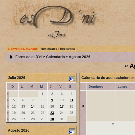
Bienvenido, invitado
(
Identificarse
|
Registrarse
)
Foros de esD'ni
>
Calendario
> Agosto 2026
«
A
Julio 2026
Calendario de acontecimientos
D
L
M
M
J
V
S
Domingo
Lunes
»
1
2
3
4
»
5
6
7
8
9
10
11
»
»
12
13
14
15
16
17
18
»
19
20
21
22
23
24
25
»
26
27
28
29
30
31
2
Agosto 2026