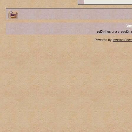
Ver
esD'ni
es una creación
Powered by
Invision Pow