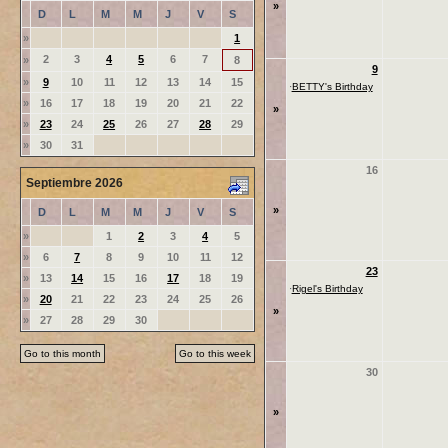
»
D
L
M
M
J
V
S
»
1
2
3
4
5
6
7
»
8
9
»
9
10
11
12
13
14
15
·
BETTY's Birthday
»
16
17
18
19
20
21
22
»
»
23
24
25
26
27
28
29
»
30
31
16
Septiembre 2026
»
D
L
M
M
J
V
S
»
1
2
3
4
5
»
6
7
8
9
10
11
12
23
»
13
14
15
16
17
18
19
·
Rigel's Birthday
»
20
21
22
23
24
25
26
»
»
27
28
29
30
Go to this month
Go to this week
30
»