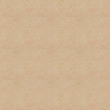
2. No habrá uso excesivo d
mantengan este tipo del le
3. Cada usuario tiene dere
suplantación de terceros 
pequeñas variaciones, no s
instancia habrá una amone
instacia el usuario sera ve
4. No habrá posts en exces
o herir algun otro miembro 
5. El spam no será permitid