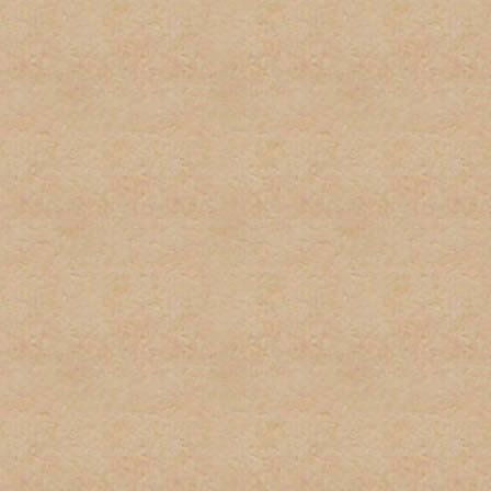
respecto a las políticas de
excusa para el incumplient
conocimiento de la misma.
9. Las firmas serán restri
firmas no pueden exceder u
podrán sobrepasar los 100 
imagenes y texto usado. L
normas pueden ser eliminad
administrador. Los usuarios
incumplimiento de esta nor
tener firma y/o avatar.
10. Las quejas sobre estas