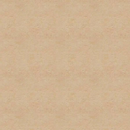
firmas.
6. Publicidad u ofrecimient
con el propósito de gananc
consentimiento del adminis
7. Se tratará de poner los 
deberá tomar el tiempo par
descripciones de los foros
determinado post. El admi
puestos en las áreas equi
8. El usuario será responsa
preguntas, asi como los te
para estar al tanto de cua