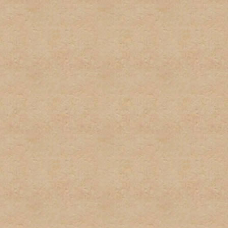
por el administrador serán
administrador directamente
No habrá discusión pública
con este tipo de informaci
inmediatamente.