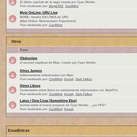
El último capítulo de la saga creada por Cyan Worlds
Foro moderado por:
Benji2302
,
CoolWind
Myst OnLine: URU Live
MORE: Versión EN LÍNEA de URU
(Myst Online: Rerestoration Experiment)
Foro moderado por:
CoolWind
Otros
Foro
Obduction
el sucesor espiritual de Myst, creado por Cyan Worlds
Otros Juegos
indirectamente relacionados con Myst
Foro moderado por:
CoolWind
,
Kerath
,
Dark Falkon
Otros Libros
Comentarios sobre libros no estrictamente relacionados con Myst/D'ni
Foro moderado por:
CoolWind
,
Kerath
,
Dark Falkon
Latus / Otra Cosa (Something Else)
teorías sobre el nuevo proyecto de Cyan Worlds... ¿un FPS?
Foro moderado por:
CoolWind
,
Kerath
Estadísticas