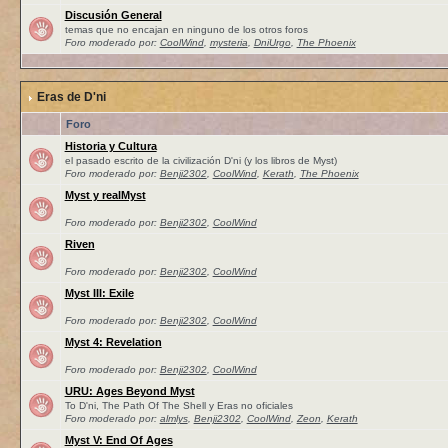
Discusión General
temas que no encajan en ninguno de los otros foros
Foro moderado por:
CoolWind
,
mysteria
,
DniUrgo
,
The Phoenix
Eras de D'ni
Foro
Historia y Cultura
el pasado escrito de la civilización D'ni (y los libros de Myst)
Foro moderado por:
Benji2302
,
CoolWind
,
Kerath
,
The Phoenix
Myst y realMyst
Foro moderado por:
Benji2302
,
CoolWind
Riven
Foro moderado por:
Benji2302
,
CoolWind
Myst III: Exile
Foro moderado por:
Benji2302
,
CoolWind
Myst 4: Revelation
Foro moderado por:
Benji2302
,
CoolWind
URU: Ages Beyond Myst
To D'ni, The Path Of The Shell y Eras no oficiales
Foro moderado por:
almlys
,
Benji2302
,
CoolWind
,
Zeon
,
Kerath
Myst V: End Of Ages