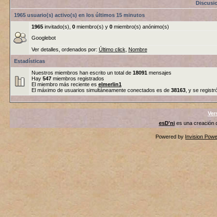
Discusi
1965 usuario(s) activo(s) en los últimos 15 minutos
1965
invitado(s),
0
miembro(s) y
0
miembro(s) anónimo(s)
Googlebot
Ver detalles, ordenados por:
Último click
,
Nombre
Estadísticas
Nuestros miembros han escrito un total de
18091
mensajes
Hay
547
miembros registrados
El miembro más reciente es
elmerlin1
El máximo de usuarios simultáneamente conectados es de
38163
, y se registr
Ver
esD'ni
es una creación
Powered by
Invision Pow