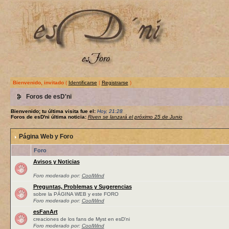
Bienvenido, invitado
(
Identificarse
|
Registrarse
)
Foros de esD'ni
Bienvenido; tu última visita fue el:
Hoy, 21:28
Foros de esD'ni última noticia:
Riven se lanzará el próximo 25 de Junio
Página Web y Foro
Foro
Avisos y Noticias
Foro moderado por:
CoolWind
Preguntas, Problemas y Sugerencias
sobre la PÁGINA WEB y este FORO
Foro moderado por:
CoolWind
esFanArt
creaciones de los fans de Myst en esD'ni
Foro moderado por:
CoolWind