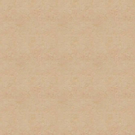
2. No habrá uso excesivo d
mantengan este tipo del le
3. Cada usuario tiene dere
suplantación de terceros 
pequeñas variaciones, no s
instancia habrá una amone
instacia el usuario sera ve
4. No habrá posts en exces
o herir algun otro miembro 
5. El spam no será permitid