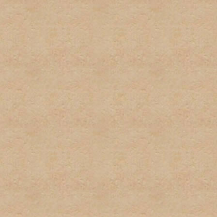
por el administrador serán
administrador directamente
No habrá discusión pública
con este tipo de informaci
inmediatamente.