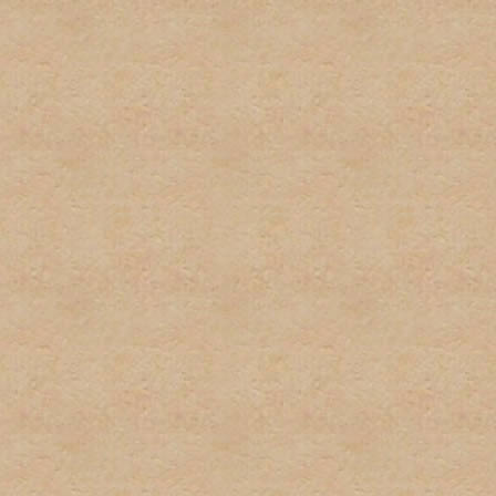
firmas.
6. Publicidad u ofrecimient
con el propósito de gananc
consentimiento del adminis
7. Se tratará de poner los 
deberá tomar el tiempo par
descripciones de los foros
determinado post. El admi
puestos en las áreas equi
8. El usuario será responsa
preguntas, asi como los te
para estar al tanto de cua