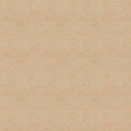
respecto a las políticas de
excusa para el incumplient
conocimiento de la misma.
9. Las firmas serán restri
firmas no pueden exceder u
podrán sobrepasar los 100 
imagenes y texto usado. L
normas pueden ser eliminad
administrador. Los usuarios
incumplimiento de esta nor
tener firma y/o avatar.
10. Las quejas sobre estas