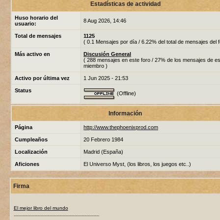
Estadísticas de actividad
Huso horario del
8 Aug 2026, 14:46
usuario:
Total de mensajes
1125
( 0.1 Mensajes por día / 6.22% del total de mensajes del f
Más activo en
Discusión General
( 288 mensajes en este foro / 27% de los mensajes de es
miembro )
Activo por última vez
1 Jun 2025 - 21:53
Status
(Offline)
Información
Página
http://www.thephoenixprod.com
Cumpleaños
20 Febrero 1984
Localización
Madrid (España)
Aficiones
El Universo Myst, (los libros, los juegos etc..)
Firma
El mejor libro del mundo
----------------------------------------------------------