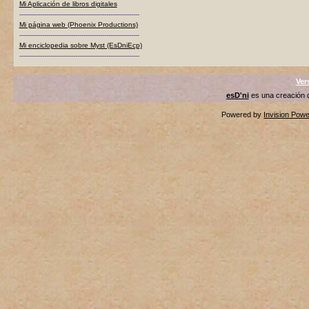
Mi Aplicación de libros digitales
----------------------------------------------------------
Mi página web (Phoenix Productions)
----------------------------------------------------------
Mi enciclopedia sobre Myst (EsDniEcp)
----------------------------------------------------------
Ver
esD'ni
es una creación
Powered by
Invision Pow