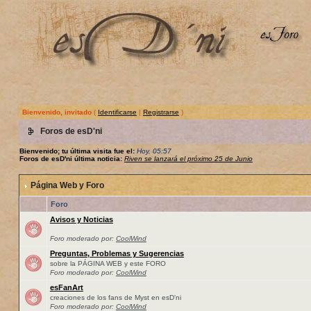
Bienvenido, invitado
(
Identificarse
|
Registrarse
)
Foros de esD'ni
Bienvenido; tu última visita fue el:
Hoy, 05:57
Foros de esD'ni última noticia:
Riven se lanzará el próximo 25 de Junio
Página Web y Foro
Foro
Avisos y Noticias
Foro moderado por:
CoolWind
Preguntas, Problemas y Sugerencias
sobre la PÁGINA WEB y este FORO
Foro moderado por:
CoolWind
esFanArt
creaciones de los fans de Myst en esD'ni
Foro moderado por:
CoolWind