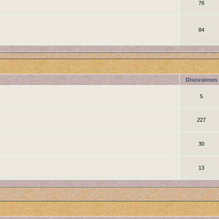
76
84
Discusiones
5
227
30
13