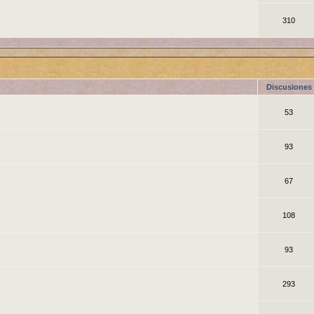
310
Discusiones
53
93
67
108
93
293