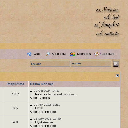
Ayuda
Búsqueda
Miembros
Calendario
Respuestas
Último mensaje
30 Oct 2024, 14:11
1257
En:
Riven se lanzará el próximo...
Autor:
Aemilius
27 Jan 2022, 21:11
685
En:
MYST
Autor:
The Phoenix
21 May 2021, 19:49
958
En:
Myst Reader
Autor:
The Phoenix