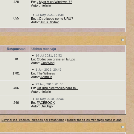
428
En:
¿Myst V en Windows 7?
Autor:
hielario
23 May 2021, 01:38
855
En:
¿Otro juego como URU?
Autor:
Atrus_Voltaic
Respuestas
Último mensaje
19 Jul 2021, 15:52
18
En:
Obduction gratis en la Epic...
Autor:
CoolWind
1 Jun 2022, 20:45
1701
En:
The Witness
Autor:
Aemilius
23 Aug 2018, 01:58
406
En:
Un libro electrónico para m...
Autor:
hielario
18 May 2010, 20:44
246
En:
FACEBOOK
Autor:
DniUrgo
Eliminar las "cookies" creados por estos foros
/
Marcar todos los mensajes como leídos