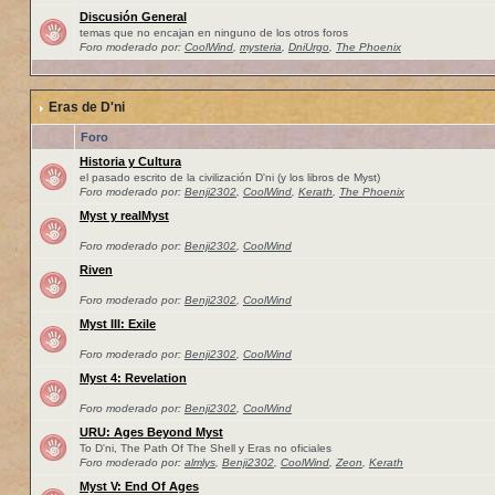
Discusión General
temas que no encajan en ninguno de los otros foros
Foro moderado por:
CoolWind
,
mysteria
,
DniUrgo
,
The Phoenix
Eras de D'ni
Foro
Historia y Cultura
el pasado escrito de la civilización D'ni (y los libros de Myst)
Foro moderado por:
Benji2302
,
CoolWind
,
Kerath
,
The Phoenix
Myst y realMyst
Foro moderado por:
Benji2302
,
CoolWind
Riven
Foro moderado por:
Benji2302
,
CoolWind
Myst III: Exile
Foro moderado por:
Benji2302
,
CoolWind
Myst 4: Revelation
Foro moderado por:
Benji2302
,
CoolWind
URU: Ages Beyond Myst
To D'ni, The Path Of The Shell y Eras no oficiales
Foro moderado por:
almlys
,
Benji2302
,
CoolWind
,
Zeon
,
Kerath
Myst V: End Of Ages