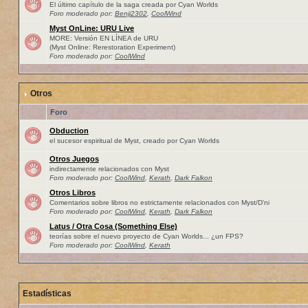
El último capítulo de la saga creada por Cyan Worlds
Foro moderado por:
Benji2302
,
CoolWind
Myst OnLine: URU Live
MORE: Versión EN LÍNEA de URU
(Myst Online: Rerestoration Experiment)
Foro moderado por:
CoolWind
Otros
Foro
Obduction
el sucesor espiritual de Myst, creado por Cyan Worlds
Otros Juegos
indirectamente relacionados con Myst
Foro moderado por:
CoolWind
,
Kerath
,
Dark Falkon
Otros Libros
Comentarios sobre libros no estrictamente relacionados con Myst/D'ni
Foro moderado por:
CoolWind
,
Kerath
,
Dark Falkon
Latus / Otra Cosa (Something Else)
teorías sobre el nuevo proyecto de Cyan Worlds... ¿un FPS?
Foro moderado por:
CoolWind
,
Kerath
Estadísticas