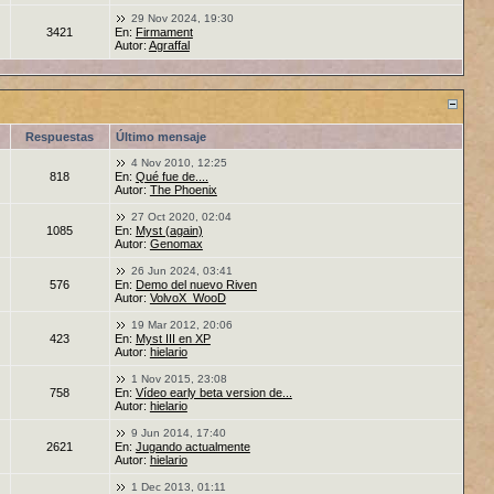
29 Nov 2024, 19:30
3421
En:
Firmament
Autor:
Agraffal
Respuestas
Último mensaje
4 Nov 2010, 12:25
818
En:
Qué fue de....
Autor:
The Phoenix
27 Oct 2020, 02:04
1085
En:
Myst (again)
Autor:
Genomax
26 Jun 2024, 03:41
576
En:
Demo del nuevo Riven
Autor:
VolvoX_WooD
19 Mar 2012, 20:06
423
En:
Myst III en XP
Autor:
hielario
1 Nov 2015, 23:08
758
En:
Vídeo early beta version de...
Autor:
hielario
9 Jun 2014, 17:40
2621
En:
Jugando actualmente
Autor:
hielario
1 Dec 2013, 01:11