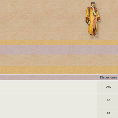
Discusiones
245
57
83