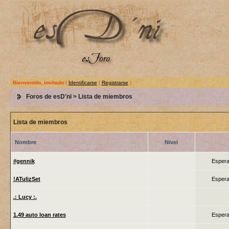
Bienvenido, invitado
(
Identificarse
|
Registrarse
)
Foros de esD'ni
> Lista de miembros
Lista de miembros
Nombre
Nivel
#gennik
Espera
!ATulizSet
Espera
.: Lucy :.
1.49 auto loan rates
Espera