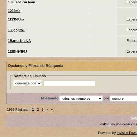
1.9 used car loan
Espera
1024mb
112358dip
Espera
133gojito1
Espera
1Barret1hoivA
Espera
1ElBH9Nf0J
Espera
Opciones y Filtros de Búsqueda
Nombre del Usuario
Mostrando
por
1958 Páginas:
1
2
3
>
»
Ver
esD'ni
es una creación
Powered by
Invision Pow