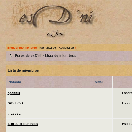
Bienvenido, invitado
(
Identificarse
|
Registrarse
)
Foros de esD'ni
> Lista de miembros
Lista de miembros
Nombre
Nivel
#gennik
Espera
!ATulizSet
Espera
.: Lucy :.
1.49 auto loan rates
Espera