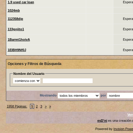
1.9 used car loan
Espera
1024mb
112358dip
Espera
133gojito1
Espera
1Barret1hoivA
Espera
1ElBH9Nf0J
Espera
Opciones y Filtros de Búsqueda
Nombre del Usuario
Mostrando
por
1958 Páginas:
1
2
3
>
»
Ver
esD'ni
es una creación
Powered by
Invision Pow