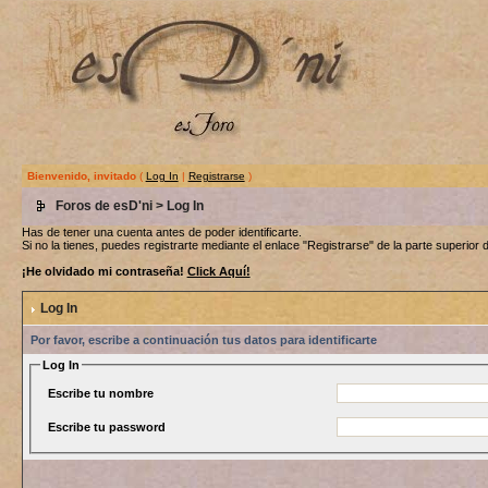
Bienvenido, invitado
(
Log In
|
Registrarse
)
Foros de esD'ni
> Log In
Has de tener una cuenta antes de poder identificarte.
Si no la tienes, puedes registrarte mediante el enlace "Registrarse" de la parte superior d
¡He olvidado mi contraseña!
Click Aquí!
Log In
Por favor, escribe a continuación tus datos para identificarte
Log In
Escribe tu nombre
Escribe tu password