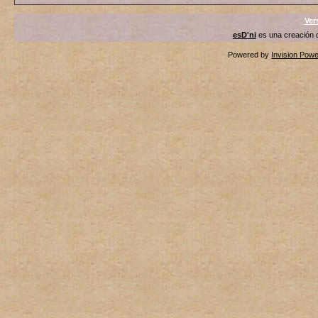
Ver
esD'ni
es una creación
Powered by
Invision Pow