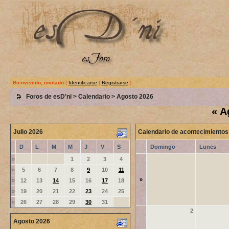
Bienvenido, invitado
(
Identificarse
|
Registrarse
)
Foros de esD'ni
>
Calendario
> Agosto 2026
«
A
Julio 2026
Calendario de acontecimientos
D
L
M
M
J
V
S
Domingo
Lunes
»
1
2
3
4
»
5
6
7
8
9
10
11
»
»
12
13
14
15
16
17
18
»
19
20
21
22
23
24
25
»
26
27
28
29
30
31
2
Agosto 2026