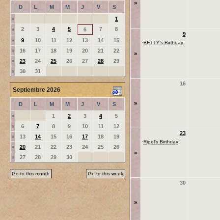
»
D
L
M
M
J
V
S
»
1
2
3
4
5
7
8
»
6
9
»
9
10
11
12
13
14
15
·
BETTY's Birthday
»
16
17
18
19
20
21
22
»
»
23
24
25
26
27
28
29
»
30
31
16
Septiembre 2026
»
D
L
M
M
J
V
S
»
1
2
3
4
5
»
6
7
8
9
10
11
12
23
»
13
14
15
16
17
18
19
·
Rigel's Birthday
»
20
21
22
23
24
25
26
»
»
27
28
29
30
Go to this month
Go to this week
30
»