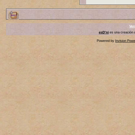
Ver
esD'ni
es una creación
Powered by
Invision Pow