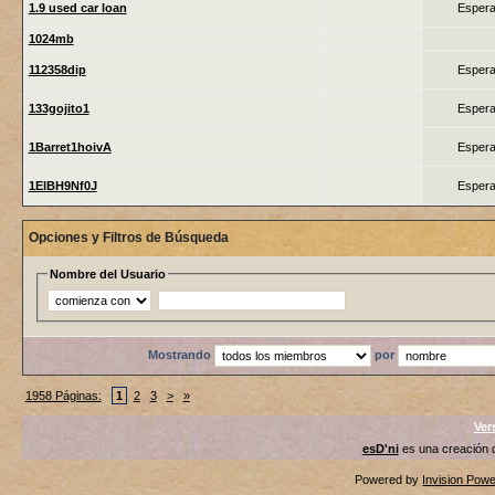
1.9 used car loan
Espera
1024mb
112358dip
Espera
133gojito1
Espera
1Barret1hoivA
Espera
1ElBH9Nf0J
Espera
Opciones y Filtros de Búsqueda
Nombre del Usuario
Mostrando
por
1958 Páginas:
1
2
3
>
»
Ver
esD'ni
es una creación
Powered by
Invision Pow