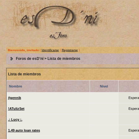
Bienvenido, invitado
(
Identificarse
|
Registrarse
)
Foros de esD'ni
> Lista de miembros
Lista de miembros
Nombre
Nivel
#gennik
Espera
!ATulizSet
Espera
.: Lucy :.
1.49 auto loan rates
Espera