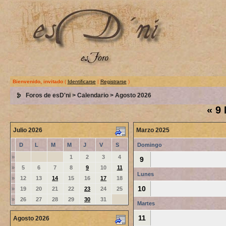
Bienvenido, invitado
(
Identificarse
|
Registrarse
)
Foros de esD'ni
>
Calendario
> Agosto 2026
«
9 
Julio 2026
Marzo 2025
D
L
M
M
J
V
S
Domingo
»
1
2
3
4
9
»
5
6
7
8
9
10
11
Lunes
»
12
13
14
15
16
17
18
10
»
19
20
21
22
23
24
25
»
26
27
28
29
30
31
Martes
11
Agosto 2026