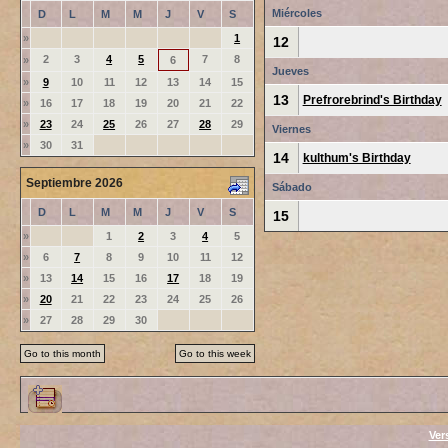
Miércoles
D
L
M
M
J
V
S
»
1
12
2
3
4
5
7
8
»
6
Jueves
»
9
10
11
12
13
14
15
13
Prefrorebrind's Birthday
»
16
17
18
19
20
21
22
»
23
24
25
26
27
28
29
Viernes
»
30
31
14
kulthum's Birthday
Septiembre 2026
Sábado
D
L
M
M
J
V
S
15
»
1
2
3
4
5
»
6
7
8
9
10
11
12
»
13
14
15
16
17
18
19
»
20
21
22
23
24
25
26
»
27
28
29
30
Go to this month
Go to this week
Ver