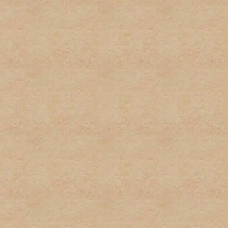
firmas.
6. Publicidad u ofrecimient
con el propósito de gananc
consentimiento del adminis
7. Se tratará de poner los 
deberá tomar el tiempo par
descripciones de los foros
determinado post. El admi
puestos en las áreas equi
8. El usuario será responsa
preguntas, asi como los te
para estar al tanto de cua