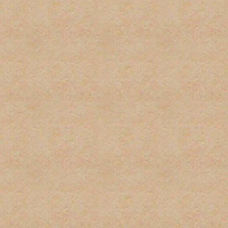
respecto a las políticas de
excusa para el incumplient
conocimiento de la misma.
9. Las firmas serán restri
firmas no pueden exceder u
podrán sobrepasar los 100 
imagenes y texto usado. L
normas pueden ser eliminad
administrador. Los usuarios
incumplimiento de esta nor
tener firma y/o avatar.
10. Las quejas sobre estas