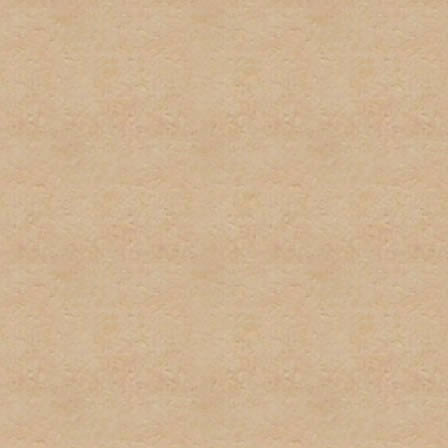
por el administrador serán
administrador directamente
No habrá discusión pública
con este tipo de informaci
inmediatamente.