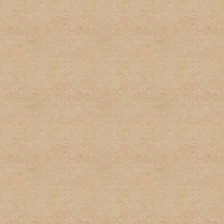
2. No habrá uso excesivo d
mantengan este tipo del le
3. Cada usuario tiene dere
suplantación de terceros 
pequeñas variaciones, no s
instancia habrá una amone
instacia el usuario sera ve
4. No habrá posts en exces
o herir algun otro miembro 
5. El spam no será permitid