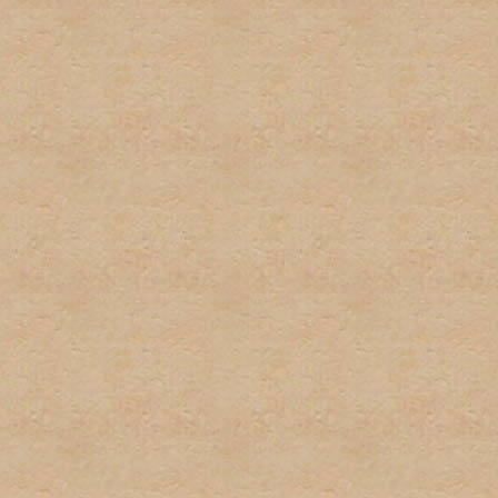
por el administrador serán
administrador directamente
No habrá discusión pública
con este tipo de informaci
inmediatamente.