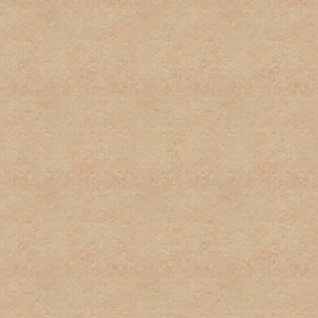
firmas.
6. Publicidad u ofrecimient
con el propósito de gananc
consentimiento del adminis
7. Se tratará de poner los 
deberá tomar el tiempo par
descripciones de los foros
determinado post. El admi
puestos en las áreas equi
8. El usuario será responsa
preguntas, asi como los te
para estar al tanto de cua