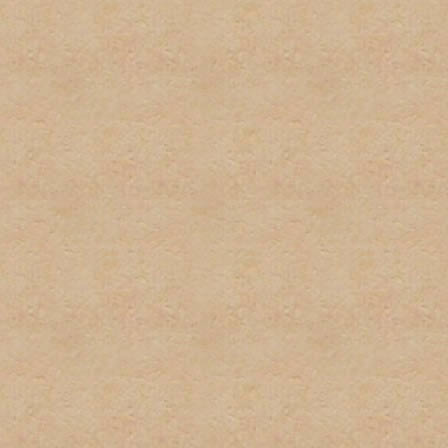
respecto a las políticas de
excusa para el incumplient
conocimiento de la misma.
9. Las firmas serán restri
firmas no pueden exceder u
podrán sobrepasar los 100 
imagenes y texto usado. L
normas pueden ser eliminad
administrador. Los usuarios
incumplimiento de esta nor
tener firma y/o avatar.
10. Las quejas sobre estas