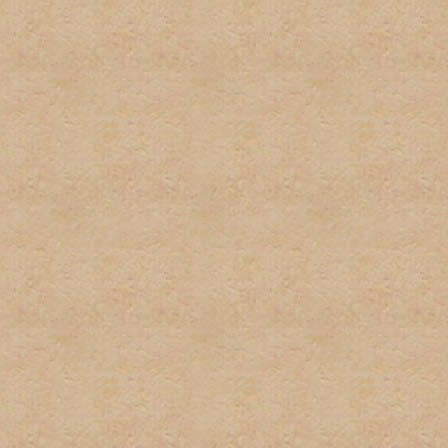
2. No habrá uso excesivo d
mantengan este tipo del le
3. Cada usuario tiene dere
suplantación de terceros 
pequeñas variaciones, no s
instancia habrá una amone
instacia el usuario sera ve
4. No habrá posts en exces
o herir algun otro miembro 
5. El spam no será permitid