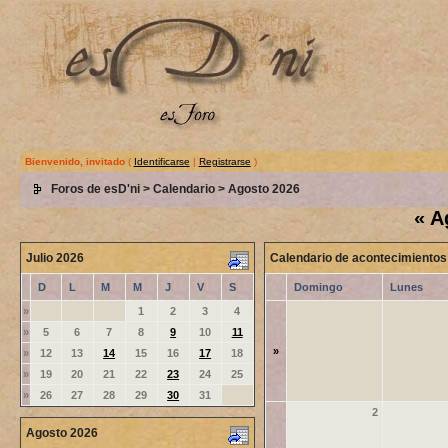
Bienvenido, invitado
(
Identificarse
|
Registrarse
)
Foros de esD'ni
>
Calendario
> Agosto 2026
«
A
Julio 2026
Calendario de acontecimientos
D
L
M
M
J
V
S
Domingo
Lunes
»
1
2
3
4
»
5
6
7
8
9
10
11
»
»
12
13
14
15
16
17
18
»
19
20
21
22
23
24
25
»
26
27
28
29
30
31
2
Agosto 2026