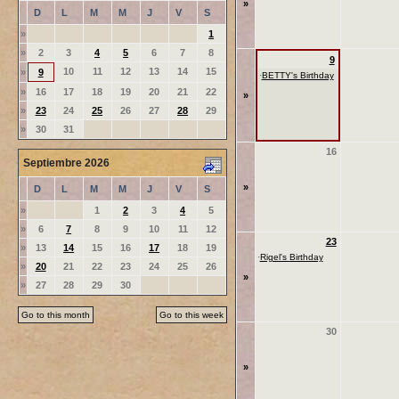
»
D
L
M
M
J
V
S
»
1
»
2
3
4
5
6
7
8
9
10
11
12
13
14
15
»
9
·
BETTY's Birthday
»
16
17
18
19
20
21
22
»
»
23
24
25
26
27
28
29
»
30
31
16
Septiembre 2026
»
D
L
M
M
J
V
S
»
1
2
3
4
5
»
6
7
8
9
10
11
12
23
»
13
14
15
16
17
18
19
·
Rigel's Birthday
»
20
21
22
23
24
25
26
»
»
27
28
29
30
Go to this month
Go to this week
30
»