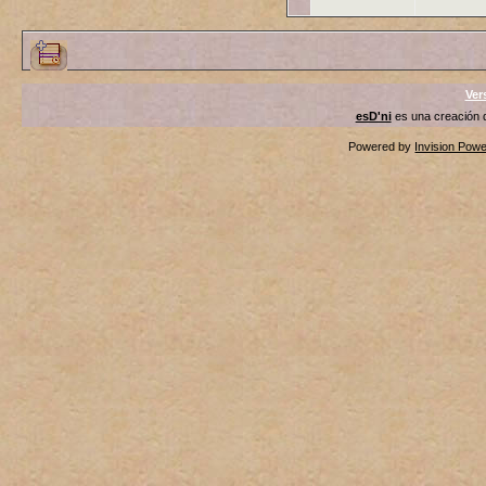
Ver
esD'ni
es una creación
Powered by
Invision Pow