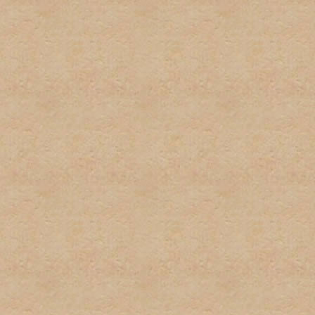
por el administrador serán
administrador directamente
No habrá discusión pública
con este tipo de informaci
inmediatamente.