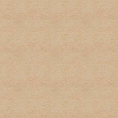
respecto a las políticas de
excusa para el incumplient
conocimiento de la misma.
9. Las firmas serán restri
firmas no pueden exceder u
podrán sobrepasar los 100 
imagenes y texto usado. L
normas pueden ser eliminad
administrador. Los usuarios
incumplimiento de esta nor
tener firma y/o avatar.
10. Las quejas sobre estas