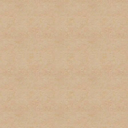
firmas.
6. Publicidad u ofrecimient
con el propósito de gananc
consentimiento del adminis
7. Se tratará de poner los 
deberá tomar el tiempo par
descripciones de los foros
determinado post. El admi
puestos en las áreas equi
8. El usuario será responsa
preguntas, asi como los te
para estar al tanto de cua