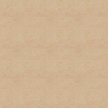
2. No habrá uso excesivo d
mantengan este tipo del le
3. Cada usuario tiene dere
suplantación de terceros 
pequeñas variaciones, no s
instancia habrá una amone
instacia el usuario sera ve
4. No habrá posts en exces
o herir algun otro miembro 
5. El spam no será permitid